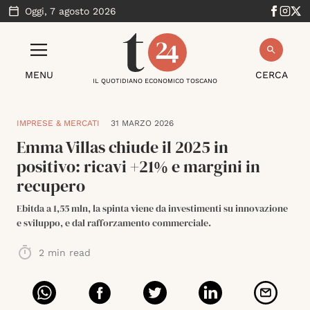
Oggi,
7 agosto 2026
MENU
CERCA
IL QUOTIDIANO ECONOMICO TOSCANO
IMPRESE & MERCATI
31 MARZO 2026
Emma Villas chiude il 2025 in
positivo: ricavi +21% e margini in
recupero
Ebitda a 1,55 mln, la spinta viene da investimenti su innovazione
e sviluppo, e dal rafforzamento commerciale.
2
min read