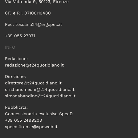
Via Valfonda 9, 50123, Firenze
CF. e P.I. 07100110480
Pec:
toscana24@ergopec.it
+39 055 27071
INFO
Redazione:
redazione@t24quotidiano.it
Direzione:
direttore@t24quotidiano.it
cristianomeoni@t24quotidiano.it
simonabandino@t24quotidiano.it
Pubblicità:
Concessionaria esclusiva SpeeD
+39 055 2499203
speed.firenze@speweb.it