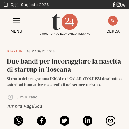
Oggi,
9 agosto 2026
MENU
CERCA
IL QUOTIDIANO ECONOMICO TOSCANO
STARTUP
16 MAGGIO 2025
Due bandi per incoraggiare la nascita
di startup in Toscana
Si tratta del programma IKIGAI e di CALLforTOURISM destinato a
soluzioni innovative e sostenibili nel settore turismo.
3
min read
Ambra Pagliuca