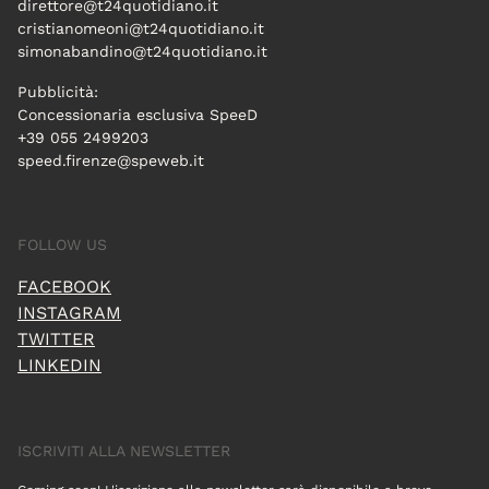
direttore@t24quotidiano.it
cristianomeoni@t24quotidiano.it
simonabandino@t24quotidiano.it
Pubblicità:
Concessionaria esclusiva SpeeD
+39 055 2499203
speed.firenze@speweb.it
FOLLOW US
FACEBOOK
INSTAGRAM
TWITTER
LINKEDIN
ISCRIVITI ALLA NEWSLETTER