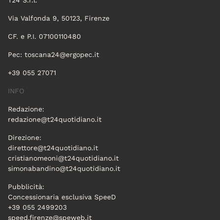
T24 S.r.l.
Via Valfonda 9, 50123, Firenze
CF. e P.I. 07100110480
Pec:
toscana24@ergopec.it
+39 055 27071
INFO
Redazione:
redazione@t24quotidiano.it
Direzione:
direttore@t24quotidiano.it
cristianomeoni@t24quotidiano.it
simonabandino@t24quotidiano.it
Pubblicità:
Concessionaria esclusiva SpeeD
+39 055 2499203
speed.firenze@speweb.it