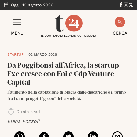
Oggi,
10 agosto 2026
MENU
CERCA
IL QUOTIDIANO ECONOMICO TOSCANO
STARTUP
02 MARZO 2026
Da Poggibonsi all’Africa, la startup
Exe cresce con Eni e Cdp Venture
Capital
L’aumento della captazione di biogas dalle discariche è il primo
fra i tanti progetti “green” della società.
2
min read
Elena Pozzoli