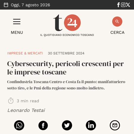
Oggi,
7 agosto 2026
MENU
CERCA
IL QUOTIDIANO ECONOMICO TOSCANO
IMPRESE & MERCATI
30 SETTEMBRE 2024
Cybersecurity, pericoli crescenti per
le imprese toscane
Confindustria Toscana Centro e Costa fa il punto: manifatturiero
sotto tiro, e le Pmi della regione sono molto indietro.
3
min read
Leonardo Testai