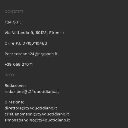
CONTATTI
T24 S.r.l.
Via Valfonda 9, 50123, Firenze
CF. e P.I. 07100110480
Pec:
toscana24@ergopec.it
+39 055 27071
INFO
Redazione:
redazione@t24quotidiano.it
Direzione:
direttore@t24quotidiano.it
cristianomeoni@t24quotidiano.it
simonabandino@t24quotidiano.it