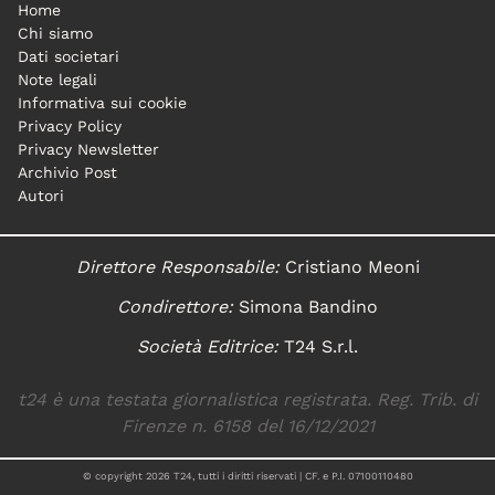
Home
Chi siamo
Dati societari
Note legali
Informativa sui cookie
Privacy Policy
Privacy Newsletter
Archivio Post
Autori
Direttore Responsabile:
Cristiano Meoni
Condirettore:
Simona Bandino
Società Editrice:
T24 S.r.l.
t24 è una testata giornalistica registrata. Reg. Trib. di
Firenze n. 6158 del 16/12/2021
© copyright
2026
T24, tutti i diritti riservati | CF. e P.I. 07100110480