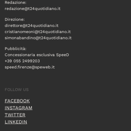
Redazione:
redazione@t24quotidiano.it
Direzione:
direttore@t24quotidiano.it
cristianomeoni@t24quotidiano.it
simonabandino@t24quotidiano.it
Pubblicità:
Concessionaria esclusiva SpeeD
+39 055 2499203
speed.firenze@speweb.it
FOLLOW US
FACEBOOK
INSTAGRAM
TWITTER
LINKEDIN