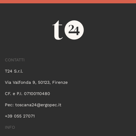
CONTATTI
T24 S.r.l.
Via Valfonda 9, 50123, Firenze
CF. e P.I. 07100110480
Pec:
toscana24@ergopec.it
+39 055 27071
INFO