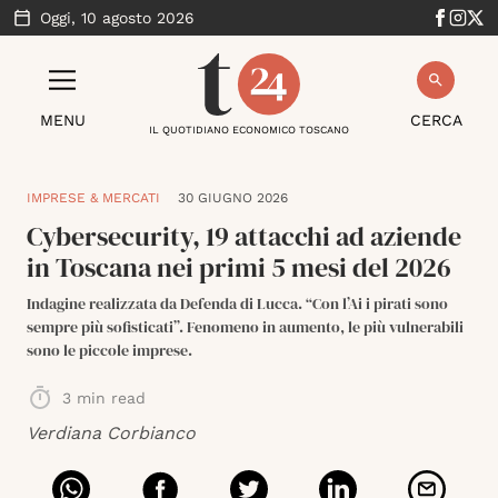
Oggi,
10 agosto 2026
MENU
CERCA
IL QUOTIDIANO ECONOMICO TOSCANO
IMPRESE & MERCATI
30 GIUGNO 2026
Cybersecurity, 19 attacchi ad aziende
in Toscana nei primi 5 mesi del 2026
Indagine realizzata da Defenda di Lucca. “Con l’Ai i pirati sono
sempre più sofisticati”. Fenomeno in aumento, le più vulnerabili
sono le piccole imprese.
3
min read
Verdiana Corbianco