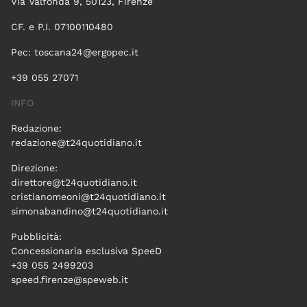
Via Valfonda 9, 50123, Firenze
CF. e P.I. 07100110480
Pec:
toscana24@ergopec.it
+39 055 27071
INFO
Redazione:
redazione@t24quotidiano.it
Direzione:
direttore@t24quotidiano.it
cristianomeoni@t24quotidiano.it
simonabandino@t24quotidiano.it
Pubblicità:
Concessionaria esclusiva SpeeD
+39 055 2499203
speed.firenze@speweb.it