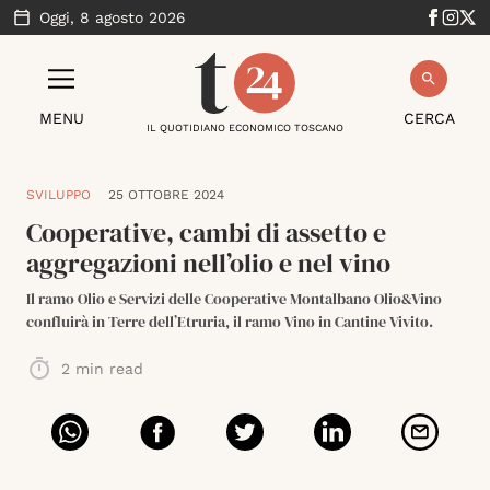
Oggi,
8 agosto 2026
MENU
CERCA
IL QUOTIDIANO ECONOMICO TOSCANO
SVILUPPO
25 OTTOBRE 2024
Cooperative, cambi di assetto e
aggregazioni nell’olio e nel vino
Il ramo Olio e Servizi delle Cooperative Montalbano Olio&Vino
confluirà in Terre dell’Etruria, il ramo Vino in Cantine Vivito.
2
min read