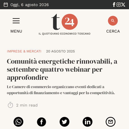
Oggi,
6 agosto 2026
MENU
CERCA
IL QUOTIDIANO ECONOMICO TOSCANO
IMPRESE & MERCATI
20 AGOSTO 2025
Comunità energetiche rinnovabili, a
settembre quattro webinar per
approfondire
Le Camere di commercio organizzano eventi dedicati a
opportunità di finanziamento e vantaggi per la competitività.
2
min read