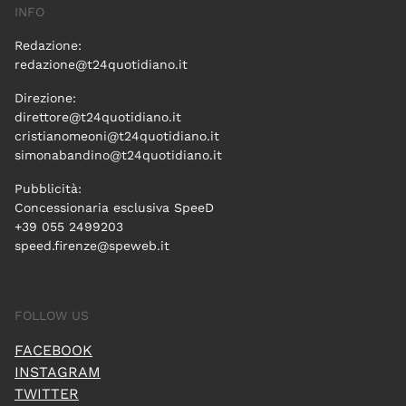
INFO
Redazione:
redazione@t24quotidiano.it
Direzione:
direttore@t24quotidiano.it
cristianomeoni@t24quotidiano.it
simonabandino@t24quotidiano.it
Pubblicità:
Concessionaria esclusiva SpeeD
+39 055 2499203
speed.firenze@speweb.it
FOLLOW US
FACEBOOK
INSTAGRAM
TWITTER