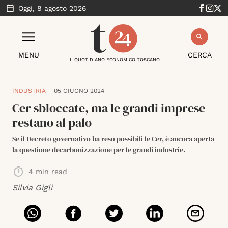
Oggi,
8 agosto 2026
MENU
CERCA
IL QUOTIDIANO ECONOMICO TOSCANO
INDUSTRIA
05 GIUGNO 2024
Cer sbloccate, ma le grandi imprese
restano al palo
Se il Decreto governativo ha reso possibili le Cer, è ancora aperta
la questione decarbonizzazione per le grandi industrie.
4
min read
Silvia Gigli