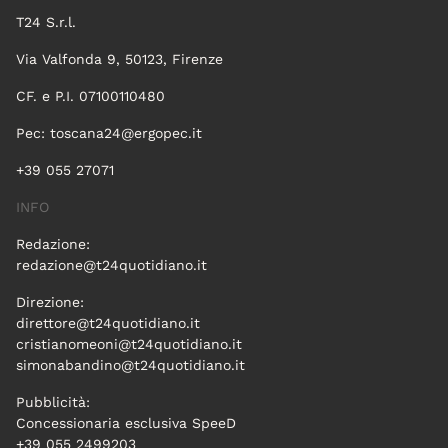
T24 S.r.l.
Via Valfonda 9, 50123, Firenze
CF. e P.I. 07100110480
Pec:
toscana24@ergopec.it
+39 055 27071
INFO
Redazione:
redazione@t24quotidiano.it
Direzione:
direttore@t24quotidiano.it
cristianomeoni@t24quotidiano.it
simonabandino@t24quotidiano.it
Pubblicità:
Concessionaria esclusiva SpeeD
+39 055 2499203