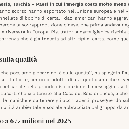
nesia, Turchia – Paesi in cui l’energia costa molto meno 
’anno scorso hanno esportato nell’Unione europea e nel 
nellate di bobine di carta. I dazi americani hanno aggrav
 perché la sovrapproduzione cinese, che prima andava negl
i è riversata in Europa. Risultato: la carta igienica rischia 
orrenza che è già toccata ad altri tipi di carta, come que
 sulla qualità
 che possiamo giocare noi è sulla qualità”, ha spiegato Pa
artita facile, per un prodotto di uso quotidiano che si v
 nel canale della grande distribuzione. Il messaggio uscit
 Lucart, che si è tenuto alla Casa del Boia di Lucca, è che 
 le maniche e da tenere gli occhi aperti, proseguendo sul
nibilità ambientale e sociale abbracciata dal gruppo da an
o a 677 milioni nel 2025