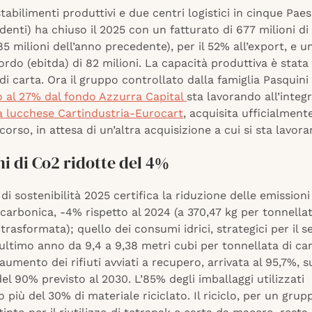
stabilimenti produttivi e due centri logistici in cinque Paes
denti) ha chiuso il 2025 con un fatturato di 677 milioni di
85 milioni dell’anno precedente), per il 52% all’export, e 
ordo (ebitda) di 82 milioni. La capacità produttiva è stata
di carta. Ora il gruppo controllato dalla famiglia Pasquini
o al 27% dal fondo Azzurra Capital
sta lavorando all’integ
a lucchese Cartindustria-Eurocart
, acquisita ufficialment
orso, in attesa di un’altra acquisizione a cui si sta lavora
i di Co2 ridotte del 4%
 di sostenibilità 2025 certifica la riduzione delle emissioni
 carbonica, -4% rispetto al 2024 (a 370,47 kg per tonnellat
trasformata); quello dei consumi idrici, strategici per il s
l’ultimo anno da 9,4 a 9,38 metri cubi per tonnellata di ca
’aumento dei rifiuti avviati a recupero, arrivata al 95,7%,
 del 90% previsto al 2030. L’85% degli imballaggi utilizzati
più del 30% di materiale riciclato. Il riciclo, per un grup