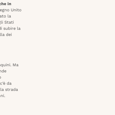
che in
Regno Unito
ato la
i Stati
di subire la
lla dei
squini. Ma
ende
o
c’è da
la strada
ni.