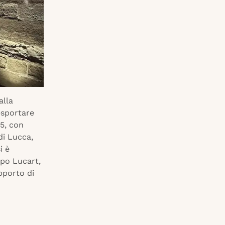
alla
esportare
25, con
 di Lucca,
i è
ppo Lucart,
pporto di