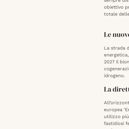
sempre dist
obiettivo p
totale dell
Le nuov
La strada d
energetica,
2027 il bio
cogenerazi
idrogeno.
La dire
All’orizzon
europea ‘E
utilizzo pi
fastidiosi