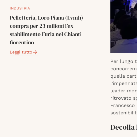
INDUSTRIA
Pelletteria, Loro Piana (Lvmh)
compra per 23 milioni l’ex
stabilimento Furla nel Chianti
fiorentino
Leggi tutto
Per lungo t
concorrenz
quella cart
l’impennata 
leader mond
ritrovato s
Francesco 
sostenibili
Decolla 