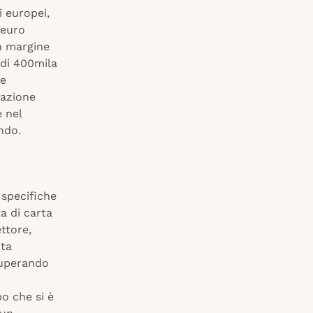
i europei,
 euro
un margine
 di 400mila
 e
razione
e nel
ndo.
 specifiche
a di carta
ettore,
rta
 superando
po che si è