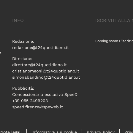
INFO
ISCRIVITI ALL
Redazione:
Coming soon! L'iscrizi
redazione@t24quotidiano.it
e
Direzione:
direttore@t24quotidiano.it
cristianomeoni@t24quotidiano.it
simonabandino@t24quotidiano.it
Pubblicità:
Concessionaria esclusiva SpeeD
+39 055 2499203
speed.firenze@speweb.it
Note legali
Informativa sui cookie
Privacy Policy
Priv