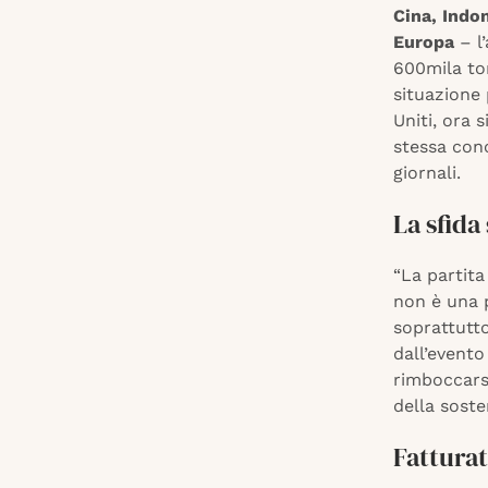
Cina, Indo
Europa
– l
600mila ton
situazione
Uniti, ora s
stessa conc
giornali.
La sfida
“La partita
non è una p
soprattutto
dall’evento
rimboccarsi
della soste
Fatturat