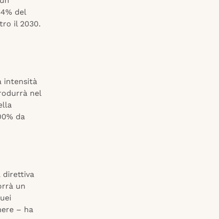
 un
 54% del
tro il 2030.
 intensità
rodurrà nel
ella
100% da
 direttiva
orrà un
quei
mere – ha