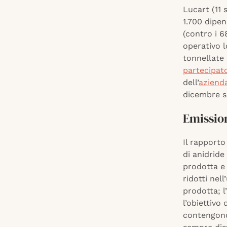
Lucart (11 
1.700 dipen
(contro i 6
operativo l
tonnellate 
partecipat
dell’
aziend
dicembre sc
Emission
Il rapporto
di anidride
prodotta e 
ridotti nel
prodotta; l
l’obiettivo
contengono 