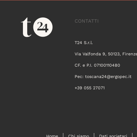
CONTATTI
T24 S.r.l.
Via Valfonda 9, 50123, Firenz
CF. e P.I. 07100110480
Pec:
toscana24@ergopec.it
+39 055 27071
Home
Chi siamo
Dati societari