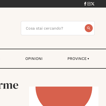
I
OPINIONI
PROVINCE
▾
arme