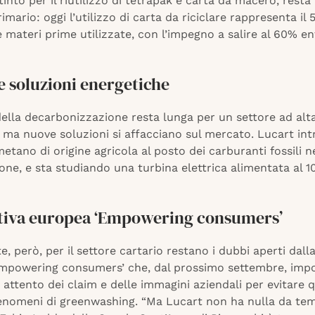
into per il riutilizzo di tetrapak e carta da macero, resta
rimario: oggi l’utilizzo di carta da riciclare rappresenta il
e materi prime utilizzate, con l’impegno a salire al 60% en
e soluzioni energetiche
ella decarbonizzazione resta lunga per un settore ad alta
 ma nuove soluzioni si affacciano sul mercato. Lucart int
metano di origine agricola al posto dei carburanti fossili n
one, e sta studiando una turbina elettrica alimentata al 
ttiva europea ‘Empowering consumers’
te, però, per il settore cartario restano i dubbi aperti dalla
mpowering consumers’ che, dal prossimo settembre, imp
ù attento dei claim e delle immagini aziendali per evitare 
 fenomeni di greenwashing. “Ma Lucart non ha nulla da te