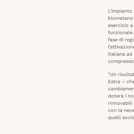
L’impianto 
biometano 
esercizio a
funzionale.
fase di reg
l’attivazio
italiana ad
compression
“Un risult
Estra – che
cambiamento
doterà i no
rinnovabili
con la nece
quelli soci