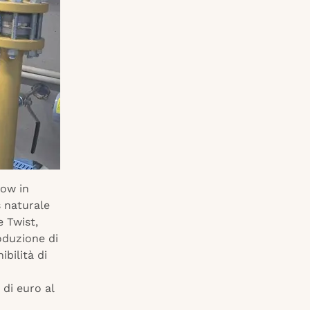
low in
s naturale
e Twist,
roduzione di
bilità di
 di euro al