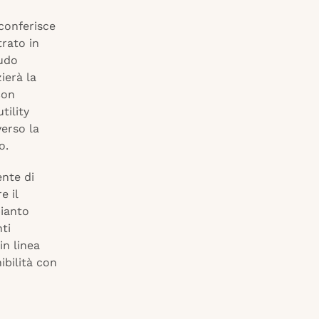
 conferisce
rato in
audo
ierà la
Con
tility
verso la
o.
nte di
e il
pianto
nti
in linea
ibilità con