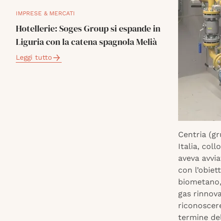
IMPRESE & MERCATI
Hotellerie: Soges Group si espande in
Liguria con la catena spagnola Melià
Leggi tutto
Centria (gr
Italia, col
aveva avvia
con l’obiet
biometano, 
gas rinnova
riconoscere
termine de