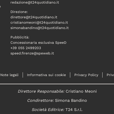
redazione@t24quotidiano.it
e
Direzione:
direttore@t24quotidiano.it
cristianomeoni@t24quotidiano.it
simonabandino@t24quotidiano.it
Pubblicità:
Concessionaria esclusiva SpeeD
+39 055 2499203
speed.firenze@speweb.it
Note legali
Informativa sui cookie
Privacy Policy
Priv
Direttore Responsabile:
Cristiano Meoni
Condirettore:
Simona Bandino
Società Editrice:
T24 S.r.l.