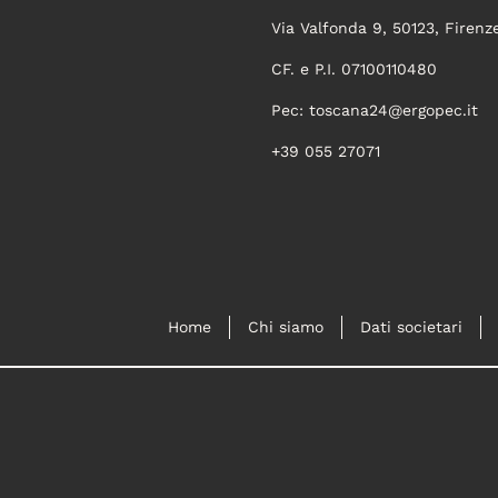
Via Valfonda 9, 50123, Firenz
CF. e P.I. 07100110480
Pec:
toscana24@ergopec.it
+39 055 27071
Home
Chi siamo
Dati societari