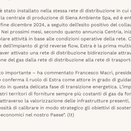
è stato installato nella stessa rete di distribuzione in cui
la centrale di produzione di Siena Ambiente Spa, ed è ent
 fine dicembre 2024, a seguito dell’esito positivo del coll
 Nei prossimi mesi, secondo quanto annuncia Centria, iniz
olare attività in base alle condizioni operative della rete. 
ne dell’impianto di grid reverse flow, Estra è la prima multiu
 aver attivato una rete di distribuzione bidirezionale attra
e del gas dalla rete di distribuzione alla rete di trasport
ato importante – ha commentato Francesco Macrì, preside
 conferma il ruolo di Estra come attore in grado di guidar
 in questa delicata fase di transizione energetica. L’im
stri territori di forniture sempre più costanti di gas da fo
 attraverso la valorizzazione delle infrastrutture presenti, 
ssità di calibrare in modo strategico gli obiettivi di sosten
oeconomici nel nostro Paese”. (lt)