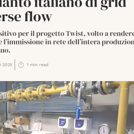
anto italiano di grid
rse flow
sitivo per il progetto Twist, volto a render
e l’immissione in rete dell’intera produzion
no.
O 2025
1
min read