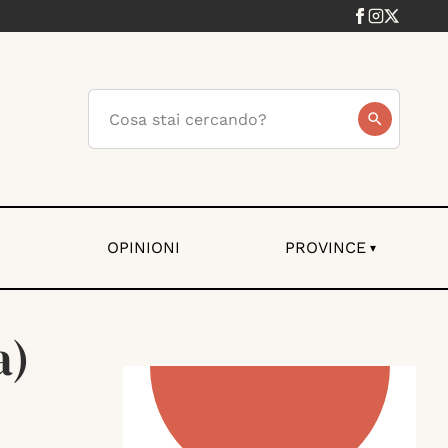
I
OPINIONI
PROVINCE
▾
a)