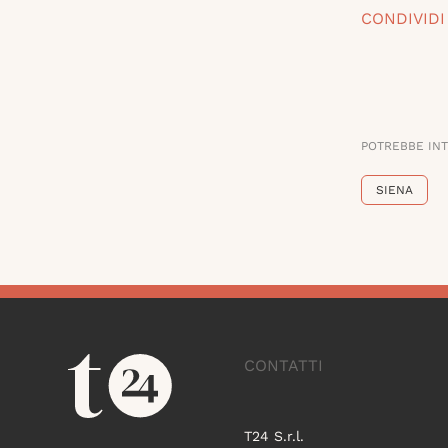
CONDIVIDI
POTREBBE IN
SIENA
CONTATTI
T24 S.r.l.