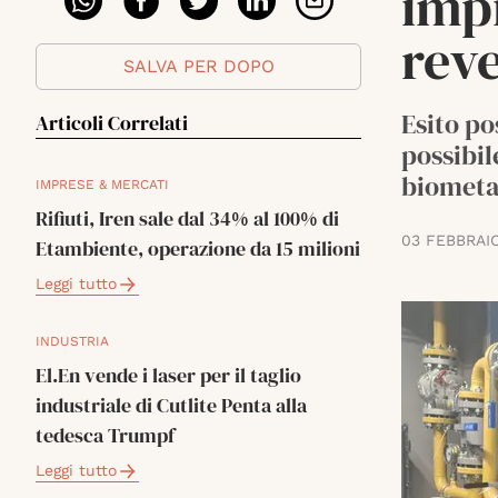
impi
reve
SALVA PER DOPO
Esito po
Articoli Correlati
possibil
biometa
IMPRESE & MERCATI
Rifiuti, Iren sale dal 34% al 100% di
03 FEBBRAI
Etambiente, operazione da 15 milioni
Leggi tutto
INDUSTRIA
El.En vende i laser per il taglio
industriale di Cutlite Penta alla
tedesca Trumpf
Leggi tutto