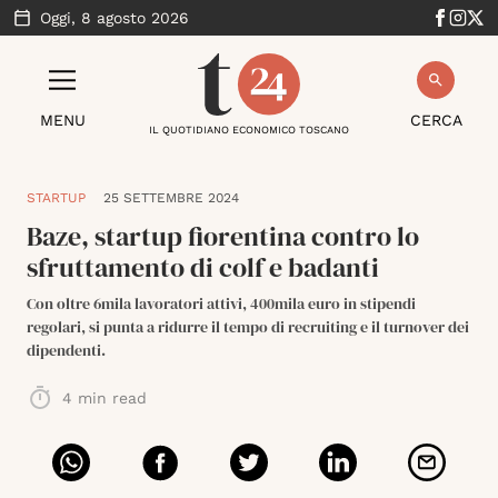
Oggi,
8 agosto 2026
MENU
CERCA
IL QUOTIDIANO ECONOMICO TOSCANO
STARTUP
25 SETTEMBRE 2024
Baze, startup fiorentina contro lo
sfruttamento di colf e badanti
Con oltre 6mila lavoratori attivi, 400mila euro in stipendi
regolari, si punta a ridurre il tempo di recruiting e il turnover dei
dipendenti.
4
min read