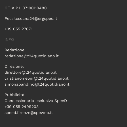
CF. e P.I. 07100110480
Pec:
toscana24@ergopec.it
+39 055 27071
INFO
Redazione:
redazione@t24quotidiano.it
Direzione:
direttore@t24quotidiano.it
cristianomeoni@t24quotidiano.it
simonabandino@t24quotidiano.it
Pubblicità:
Concessionaria esclusiva SpeeD
+39 055 2499203
speed.firenze@speweb.it