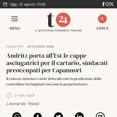
Oggi,
10 agosto 2026
MENU
CERCA
IL QUOTIDIANO ECONOMICO TOSCANO
INDUSTRIA
04 GIUGNO 2026
Andritz porta all’Est le cappe
asciugatrici per il cartario, sindacati
preoccupati per Capannori
Il colosso austriaco vuole delocalizzare la produzione della
controllata Novimpianti (ma non la progettazione).
2
min read
Leonardo Testai