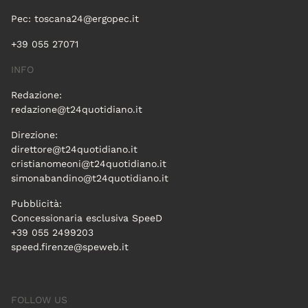
Pec:
toscana24@ergopec.it
+39 055 27071
INFO
Redazione:
redazione@t24quotidiano.it
Direzione:
direttore@t24quotidiano.it
cristianomeoni@t24quotidiano.it
simonabandino@t24quotidiano.it
Pubblicità:
Concessionaria esclusiva SpeeD
+39 055 2499203
speed.firenze@speweb.it
FOLLOW US