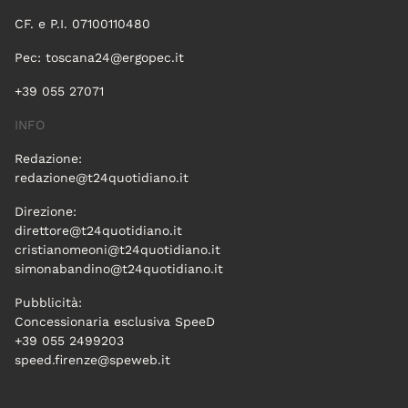
CF. e P.I. 07100110480
Pec:
toscana24@ergopec.it
+39 055 27071
INFO
Redazione:
redazione@t24quotidiano.it
Direzione:
direttore@t24quotidiano.it
cristianomeoni@t24quotidiano.it
simonabandino@t24quotidiano.it
Pubblicità:
Concessionaria esclusiva SpeeD
+39 055 2499203
speed.firenze@speweb.it