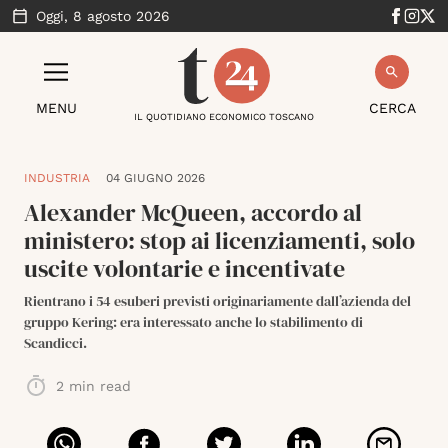
Oggi,
8 agosto 2026
MENU
CERCA
IL QUOTIDIANO ECONOMICO TOSCANO
INDUSTRIA
04 GIUGNO 2026
Alexander McQueen, accordo al
ministero: stop ai licenziamenti, solo
uscite volontarie e incentivate
Rientrano i 54 esuberi previsti originariamente dall’azienda del
gruppo Kering: era interessato anche lo stabilimento di
Scandicci.
2
min read