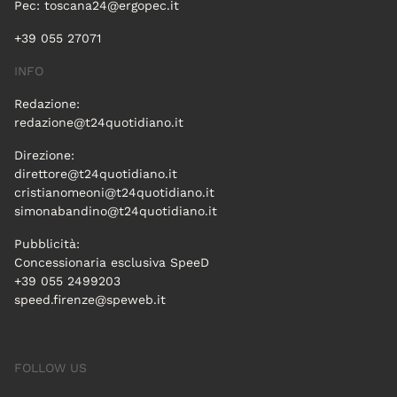
Pec:
toscana24@ergopec.it
+39 055 27071
INFO
Redazione:
redazione@t24quotidiano.it
Direzione:
direttore@t24quotidiano.it
cristianomeoni@t24quotidiano.it
simonabandino@t24quotidiano.it
Pubblicità:
Concessionaria esclusiva SpeeD
+39 055 2499203
speed.firenze@speweb.it
FOLLOW US