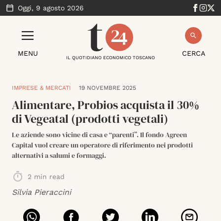
Oggi,
9 agosto 2026
MENU
CERCA
IL QUOTIDIANO ECONOMICO TOSCANO
IMPRESE & MERCATI
19 NOVEMBRE 2025
Alimentare, Probios acquista il 30%
di Vegeatal (prodotti vegetali)
Le aziende sono vicine di casa e “parenti”. Il fondo Agreen
Capital vuol creare un operatore di riferimento nei prodotti
alternativi a salumi e formaggi.
2
min read
Silvia Pieraccini