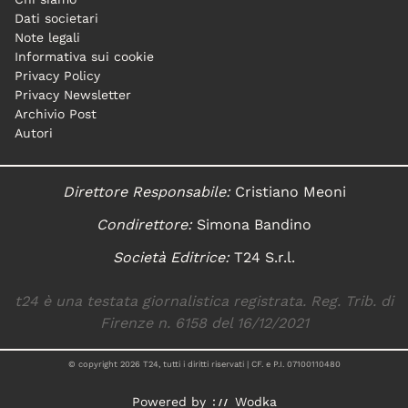
Dati societari
Note legali
Informativa sui cookie
Privacy Policy
Privacy Newsletter
Archivio Post
Autori
Direttore Responsabile:
Cristiano Meoni
Condirettore:
Simona Bandino
Società Editrice:
T24 S.r.l.
t24 è una testata giornalistica registrata. Reg. Trib. di
Firenze n. 6158 del 16/12/2021
© copyright
2026
T24, tutti i diritti riservati | CF. e P.I. 07100110480
Powered by
Wodka