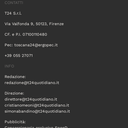
CONTATTI
T24 S.r.l.
Via Valfonda 9, 50123, Firenze
CF. e P.I. 07100110480
Pec:
toscana24@ergopec.it
+39 055 27071
INFO
Redazione:
redazione@t24quotidiano.it
Direzione:
direttore@t24quotidiano.it
cristianomeoni@t24quotidiano.it
simonabandino@t24quotidiano.it
Pubblicità:
Concessionaria esclusiva SpeeD