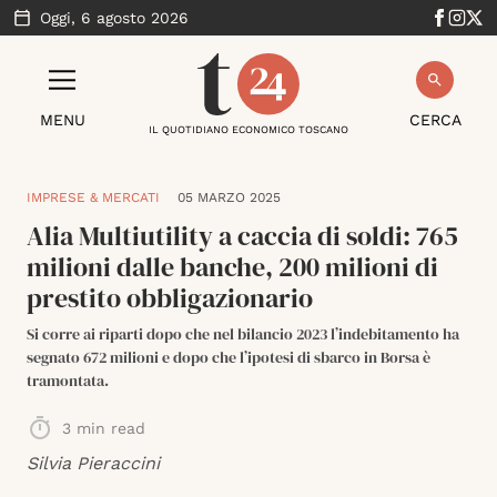
Oggi,
6 agosto 2026
MENU
CERCA
IL QUOTIDIANO ECONOMICO TOSCANO
IMPRESE & MERCATI
05 MARZO 2025
Alia Multiutility a caccia di soldi: 765
milioni dalle banche, 200 milioni di
prestito obbligazionario
Si corre ai riparti dopo che nel bilancio 2023 l’indebitamento ha
segnato 672 milioni e dopo che l’ipotesi di sbarco in Borsa è
tramontata.
3
min read
Silvia Pieraccini