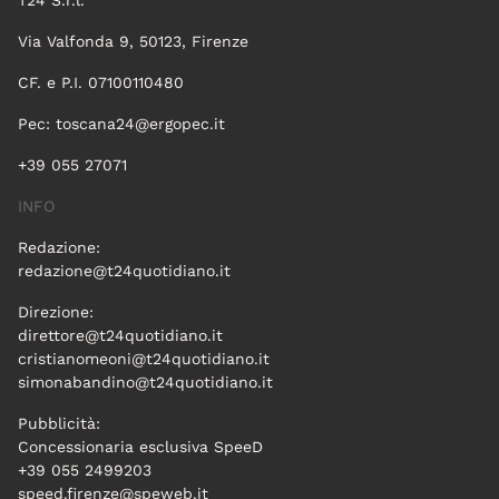
T24 S.r.l.
Via Valfonda 9, 50123, Firenze
CF. e P.I. 07100110480
Pec:
toscana24@ergopec.it
+39 055 27071
INFO
Redazione:
redazione@t24quotidiano.it
Direzione:
direttore@t24quotidiano.it
cristianomeoni@t24quotidiano.it
simonabandino@t24quotidiano.it
Pubblicità:
Concessionaria esclusiva SpeeD
+39 055 2499203
speed.firenze@speweb.it