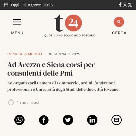
Oggi,
10 agosto 2026
MENU
CERCA
IL QUOTIDIANO ECONOMICO TOSCANO
IMPRESE & MERCATI
10 GENNAIO 2025
Ad Arezzo e Siena corsi per
consulenti delle Pmi
Ad organizzarli Camera di Commercio, ordini, fondazioni
professionali e Università degli Studi delle due città toscane.
1
min read