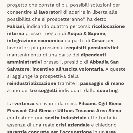
progetto che consta di più possibili soluzioni per
consentire ai
lavoratori
di aderire in libertà alle
possibilità che si prospetteranno”, ha detto
Fabiani
, indicando quattro percorsi:
ricollocazione
interna
presso i negozi di
Acqua & Sapone
;
integrazione economica
da parte di
Cesar
per i
lavoratori più prossimi ai
requisiti pensionistici
;
mantenimento di una parte dei
dipendenti
amministrativi
presso il presidio di
Abbadia San
Salvatore
;
incentivo all’uscita volontaria
. A queste
si aggiunge la prospettiva della
reindustrializzazione
tramite il
passaggio di mano
a uno dei
tre soggetti
individuati dallo
scouting
.
La
vertenza
va avanti da mesi.
Filcams Cgil Siena
,
Fisascat Cisl Siena
e
Uiltucs Toscana Area Siena
contestano una
scelta industriale
effettuata in
assenza di una reale
crisi aziendale
e chiedono
garanzie concrete per l’occupazione
in un’
area