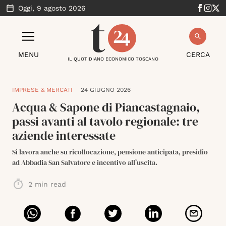
Oggi,
9 agosto 2026
MENU
CERCA
IL QUOTIDIANO ECONOMICO TOSCANO
IMPRESE & MERCATI
24 GIUGNO 2026
Acqua & Sapone di Piancastagnaio,
passi avanti al tavolo regionale: tre
aziende interessate
Si lavora anche su ricollocazione, pensione anticipata, presidio
ad Abbadia San Salvatore e incentivo all’uscita.
2
min read