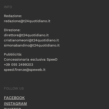
INFO
Redazione:
redazione@t24quotidiano.it
Direzione:
direttore@t24quotidiano.it
cristianomeoni@t24quotidiano.it
simonabandino@t24quotidiano.it
Pubblicità:
Concessionaria esclusiva SpeeD
+39 055 2499203
speed.firenze@speweb.it
FOLLOW US
FACEBOOK
INSTAGRAM