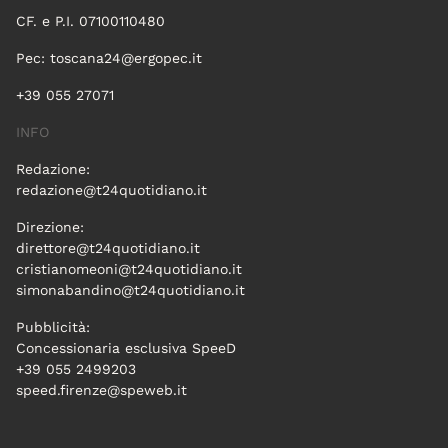
CF. e P.I. 07100110480
Pec:
toscana24@ergopec.it
+39 055 27071
INFO
Redazione:
redazione@t24quotidiano.it
Direzione:
direttore@t24quotidiano.it
cristianomeoni@t24quotidiano.it
simonabandino@t24quotidiano.it
Pubblicità:
Concessionaria esclusiva SpeeD
+39 055 2499203
speed.firenze@speweb.it