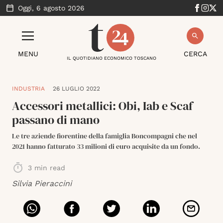
Oggi,
6 agosto 2026
MENU
CERCA
IL QUOTIDIANO ECONOMICO TOSCANO
INDUSTRIA
26 LUGLIO 2022
Accessori metallici: Obi, Iab e Scaf
passano di mano
Le tre aziende fiorentine della famiglia Boncompagni che nel
2021 hanno fatturato 33 milioni di euro acquisite da un fondo.
3
min read
Silvia Pieraccini