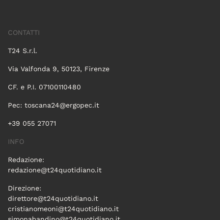
CONTATTI
T24 S.r.l.
Via Valfonda 9, 50123, Firenze
CF. e P.I. 07100110480
Pec:
toscana24@ergopec.it
+39 055 27071
INFO
Redazione:
redazione@t24quotidiano.it
Direzione:
direttore@t24quotidiano.it
cristianomeoni@t24quotidiano.it
simonabandino@t24quotidiano.it