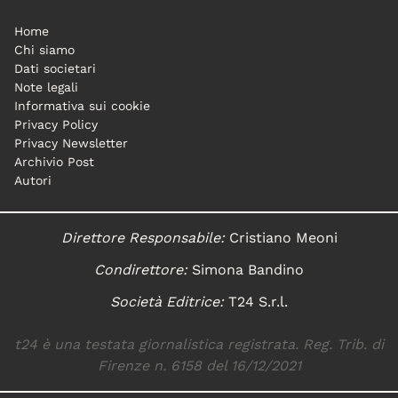
Home
Chi siamo
Dati societari
Note legali
Informativa sui cookie
Privacy Policy
Privacy Newsletter
Archivio Post
Autori
Direttore Responsabile:
Cristiano Meoni
Condirettore:
Simona Bandino
Società Editrice:
T24 S.r.l.
t24 è una testata giornalistica registrata. Reg. Trib. di
Firenze n. 6158 del 16/12/2021