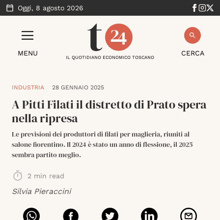
Oggi,
8 agosto 2026
MENU
CERCA
IL QUOTIDIANO ECONOMICO TOSCANO
INDUSTRIA
28 GENNAIO 2025
A Pitti Filati il distretto di Prato spera
nella ripresa
Le previsioni dei produttori di filati per maglieria, riuniti al
salone fiorentino. Il 2024 è stato un anno di flessione, il 2025
sembra partito meglio.
2
min read
Silvia Pieraccini