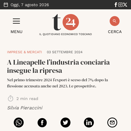
Oggi,
7 agosto 2026
MENU
CERCA
IL QUOTIDIANO ECONOMICO TOSCANO
IMPRESE & MERCATI
03 SETTEMBRE 2024
A Lineapelle l’industria conciaria
insegue la ripresa
Nel primo trimestre 2024 l’export è sceso del 7% dopo la
flessione accusata anche nel 2023. Le prospettive.
2
min read
Silvia Pieraccini