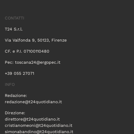
CONTATTI
T24 S.r.l.
Via Valfonda 9, 50123, Firenze
CF. e P.I. 07100110480
Pec:
toscana24@ergopec.it
+39 055 27071
INFO
Redazione:
redazione@t24quotidiano.it
Direzione:
direttore@t24quotidiano.it
cristianomeoni@t24quotidiano.it
simonabandino@t24quotidiano.it