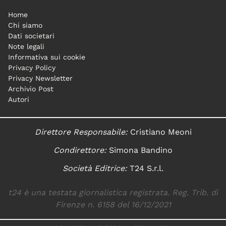
Home
Chi siamo
Dati societari
Note legali
Informativa sui cookie
Privacy Policy
Privacy Newsletter
Archivio Post
Autori
Direttore Responsabile:
Cristiano Meoni
Condirettore:
Simona Bandino
Società Editrice:
T24 S.r.l.
t24 è una testata giornalistica registrata. Reg. Trib. di
Firenze n. 6158 del 16/12/2021