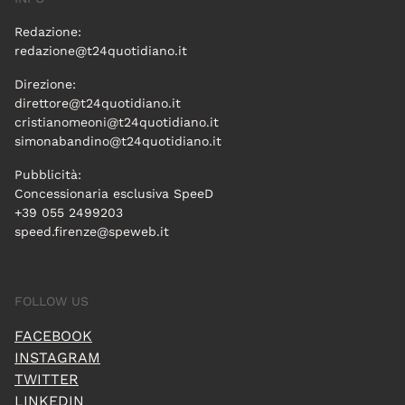
Redazione:
redazione@t24quotidiano.it
Direzione:
direttore@t24quotidiano.it
cristianomeoni@t24quotidiano.it
simonabandino@t24quotidiano.it
Pubblicità:
Concessionaria esclusiva SpeeD
+39 055 2499203
speed.firenze@speweb.it
FOLLOW US
FACEBOOK
INSTAGRAM
TWITTER
LINKEDIN