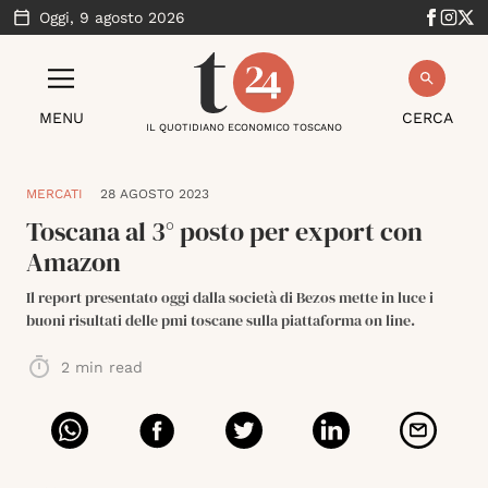
Oggi,
9 agosto 2026
MENU
CERCA
IL QUOTIDIANO ECONOMICO TOSCANO
MERCATI
28 AGOSTO 2023
Toscana al 3° posto per export con
Amazon
Il report presentato oggi dalla società di Bezos mette in luce i
buoni risultati delle pmi toscane sulla piattaforma on line.
2
min read