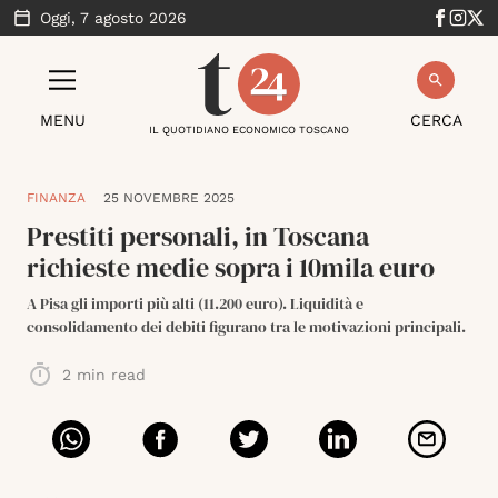
Oggi,
7 agosto 2026
MENU
CERCA
IL QUOTIDIANO ECONOMICO TOSCANO
FINANZA
25 NOVEMBRE 2025
Prestiti personali, in Toscana
richieste medie sopra i 10mila euro
A Pisa gli importi più alti (11.200 euro). Liquidità e
consolidamento dei debiti figurano tra le motivazioni principali.
2
min read