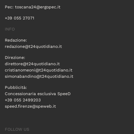
Pec:
toscana24@ergopec.it
+39 055 27071
INFO
Redazione:
redazione@t24quotidiano.it
Direzione:
direttore@t24quotidiano.it
cristianomeoni@t24quotidiano.it
simonabandino@t24quotidiano.it
Pubblicità:
Concessionaria esclusiva SpeeD
+39 055 2499203
speed.firenze@speweb.it
FOLLOW US