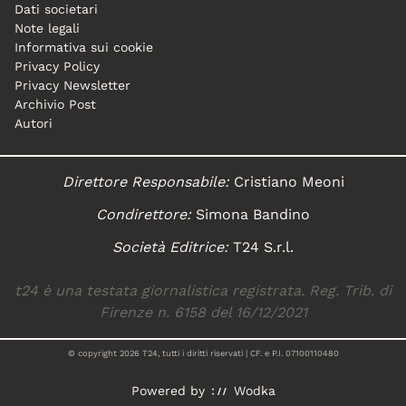
Dati societari
Note legali
Informativa sui cookie
Privacy Policy
Privacy Newsletter
Archivio Post
Autori
Direttore Responsabile:
Cristiano Meoni
Condirettore:
Simona Bandino
Società Editrice:
T24 S.r.l.
t24 è una testata giornalistica registrata. Reg. Trib. di
Firenze n. 6158 del 16/12/2021
© copyright
2026
T24, tutti i diritti riservati | CF. e P.I. 07100110480
Powered by
Wodka