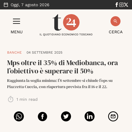
Oggi,
7 agosto 2026
MENU
CERCA
IL QUOTIDIANO ECONOMICO TOSCANO
BANCHE
04 SETTEMBRE 2025
Mps oltre il 35% di Mediobanca, ora
l’obiettivo è superare il 50%
Raggiunta la soglia minima: l’8 settembre si chiude l’ops su
Piazzetta Cuccia, con riapertura prevista fra il 16 e il 22.
1
min read