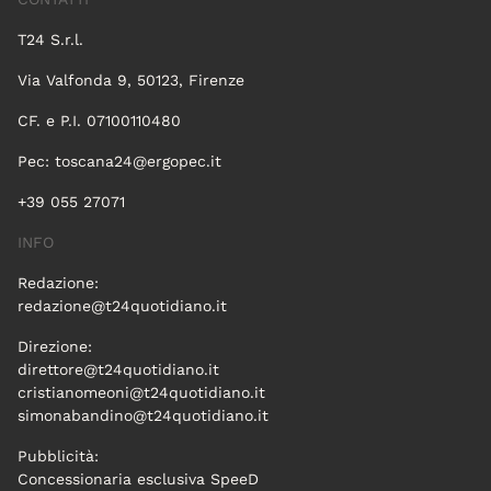
T24 S.r.l.
Via Valfonda 9, 50123, Firenze
CF. e P.I. 07100110480
Pec:
toscana24@ergopec.it
+39 055 27071
INFO
Redazione:
redazione@t24quotidiano.it
Direzione:
direttore@t24quotidiano.it
cristianomeoni@t24quotidiano.it
simonabandino@t24quotidiano.it
Pubblicità:
Concessionaria esclusiva SpeeD