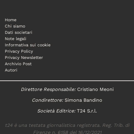
Home
Chi siamo
Dati societari
Note legali
Informativa sui cookie
Privacy Policy
Privacy Newsletter
Archivio Post
Autori
Direttore Responsabile:
Cristiano Meoni
Condirettore:
Simona Bandino
Società Editrice:
T24 S.r.l.
t24 è una testata giornalistica registrata. Reg. Trib. di
Firenze n. 6158 del 16/12/2021