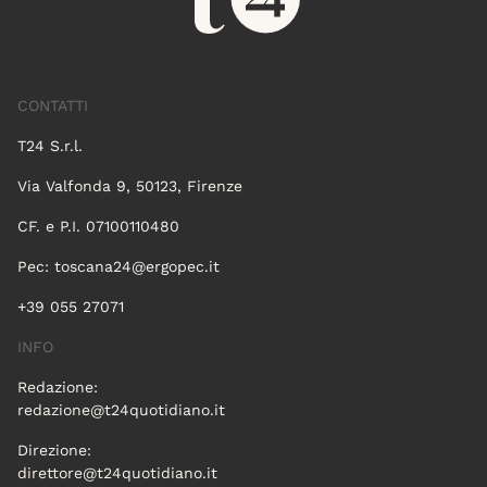
CONTATTI
T24 S.r.l.
Via Valfonda 9, 50123, Firenze
CF. e P.I. 07100110480
Pec:
toscana24@ergopec.it
+39 055 27071
INFO
Redazione:
redazione@t24quotidiano.it
Direzione:
direttore@t24quotidiano.it