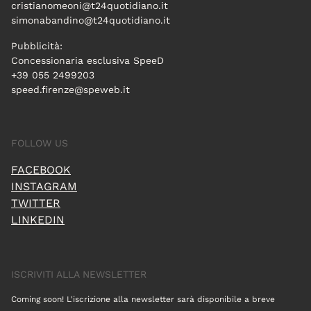
cristianomeoni@t24quotidiano.it
simonabandino@t24quotidiano.it
Pubblicità:
Concessionaria esclusiva SpeeD
+39 055 2499203
speed.firenze@speweb.it
FOLLOW US
FACEBOOK
INSTAGRAM
TWITTER
LINKEDIN
ISCRIVITI ALLA NEWSLETTER
Coming soon! L'iscrizione alla newsletter sarà disponibile a breve