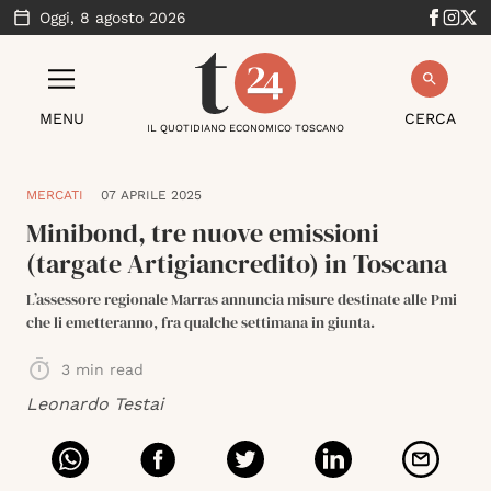
Oggi,
8 agosto 2026
MENU
CERCA
IL QUOTIDIANO ECONOMICO TOSCANO
MERCATI
07 APRILE 2025
Minibond, tre nuove emissioni
(targate Artigiancredito) in Toscana
L’assessore regionale Marras annuncia misure destinate alle Pmi
che li emetteranno, fra qualche settimana in giunta.
3
min read
Leonardo Testai