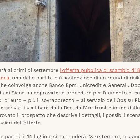
erà ai primi di settembre
l’offerta pubblica di scambio di
anca
, una delle partite più sostanziose di un round di risi
che coinvolge anche Banco Bpm, Unicredit e Generali. Dop
da di Siena ha approvato la procedura per l’aumento di ca
rdi di euro – più il sovrapprezzo – al servizio dell’Ops su P
o arrivati i via libera dalla Bce, dall’Antitrust e infine dal
ovato il prospetto che descrive i dettagli, i possibili scenar
nziari dell’offerta.
e partirà il 14 luglio e si concluderà l’8 settembre, restan