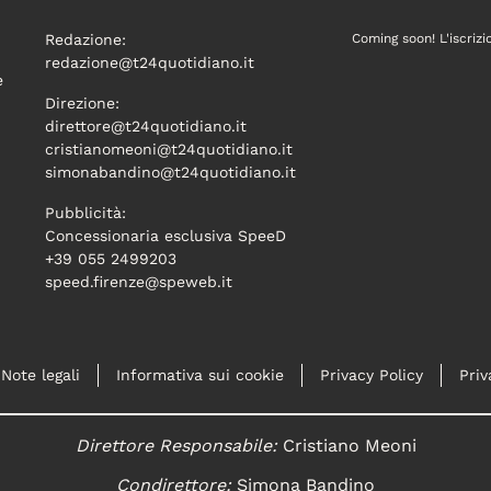
Redazione:
Coming soon! L'iscrizi
redazione@t24quotidiano.it
e
Direzione:
direttore@t24quotidiano.it
cristianomeoni@t24quotidiano.it
simonabandino@t24quotidiano.it
Pubblicità:
Concessionaria esclusiva SpeeD
+39 055 2499203
speed.firenze@speweb.it
Note legali
Informativa sui cookie
Privacy Policy
Priv
Direttore Responsabile:
Cristiano Meoni
Condirettore:
Simona Bandino