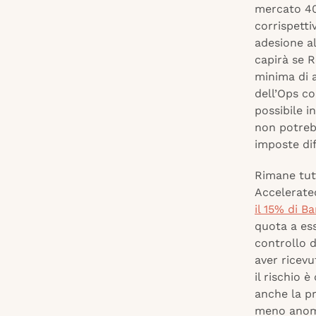
mercato 40
corrispetti
adesione al
capirà se R
minima di a
dell’Ops co
possibile i
non potreb
imposte dif
Rimane tut
Accelerate
il 15% di 
quota a ess
controllo 
aver ricevu
il rischio è
anche la pr
meno anoma