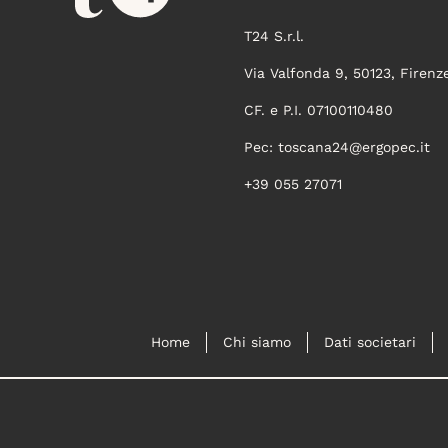
T24 S.r.l.
Via Valfonda 9, 50123, Firenz
CF. e P.I. 07100110480
Pec:
toscana24@ergopec.it
+39 055 27071
Home
Chi siamo
Dati societari