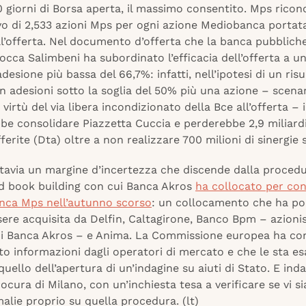
 giorni di Borsa aperta, il massimo consentito. Mps rico
vo di 2,533 azioni Mps per ogni azione Mediobanca portata
l’offerta. Nel documento d’offerta che la banca pubbliche
occa Salimbeni ha subordinato l’efficacia dell’offerta a un
desione più bassa del 66,7%: infatti, nell’ipotesi di un risu
n adesioni sotto la soglia del 50% più una azione – scena
n virtù del via libera incondizionato della Bce all’offerta – 
be consolidare Piazzetta Cuccia e perderebbe 2,9 miliardi
ferite (Dta) oltre a non realizzare 700 milioni di sinergie 
tavia un margine d’incertezza che discende dalla procedu
d book building con cui Banca Akros
ha collocato per con
Banca Mps nell’autunno scorso
: un collocamento che ha po
ere acquisita da Delfin, Caltagirone, Banco Bpm – azionis
di Banca Akros – e Anima. La Commissione europea ha co
to informazioni dagli operatori di mercato e che le sta 
 quello dell’apertura di un’indagine su aiuti di Stato. E ind
ocura di Milano, con un’inchiesta tesa a verificare se vi s
lie proprio su quella procedura. (lt)