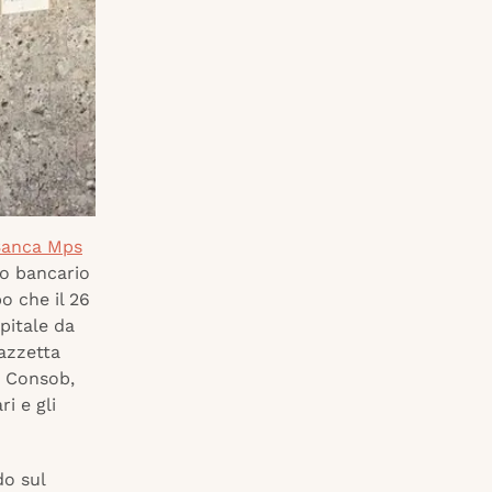
 Banca Mps
ko bancario
o che il 26
pitale da
iazzetta
la Consob,
i e gli
do sul