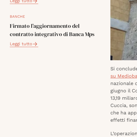
Leggi tutto
BANCHE
Firmato l’aggiornamento del
contratto integrativo di Banca Mps
Leggi tutto
Si conclud
su Mediob
nazionale 
giugno il C
13,19 milia
Cuccia, son
che ha appr
effetti fina
L’operazion