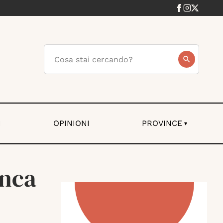
I
OPINIONI
PROVINCE
▾
anca