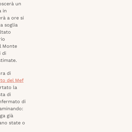
noscerà un
 in
rà a ore si
a soglia
ltato
rio
il Monte
 di
stimate.
ra di
to del Mef
rtato la
ta di
nfermato di
esaminando:
aga già
iano state o