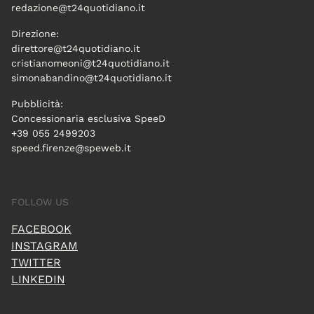
redazione@t24quotidiano.it
Direzione:
direttore@t24quotidiano.it
cristianomeoni@t24quotidiano.it
simonabandino@t24quotidiano.it
Pubblicità:
Concessionaria esclusiva SpeeD
+39 055 2499203
speed.firenze@speweb.it
FOLLOW US
FACEBOOK
INSTAGRAM
TWITTER
LINKEDIN