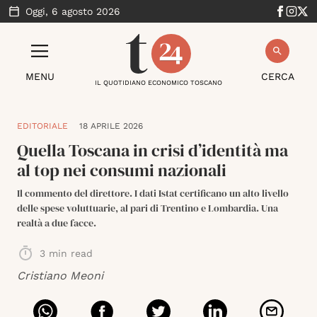
Oggi,
6 agosto 2026
MENU
CERCA
IL QUOTIDIANO ECONOMICO TOSCANO
EDITORIALE
18 APRILE 2026
Quella Toscana in crisi d’identità ma
al top nei consumi nazionali
Il commento del direttore. I dati Istat certificano un alto livello
delle spese voluttuarie, al pari di Trentino e Lombardia. Una
realtà a due facce.
3
min read
Cristiano Meoni