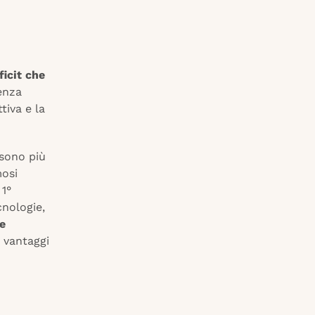
ficit che
enza
tiva e la
 sono più
mosi
 1°
cnologie,
he
 vantaggi