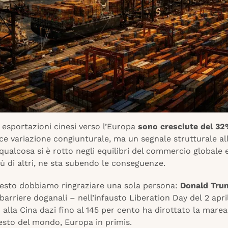
 esportazioni cinesi verso l’Europa
sono cresciute del 3
ce variazione congiunturale, ma un segnale strutturale a
qualcosa si è rotto negli equilibri del commercio globale 
iù di altri, ne sta subendo le conseguenze.
uesto dobbiamo ringraziare una sola persona:
Donald Tru
barriere doganali – nell’infausto Liberation Day del 2 apri
lla Cina dazi fino al 145 per cento ha dirottato la marea
resto del mondo, Europa in primis.