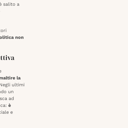
è salito a
e
.
ori
olitica non
ttiva
e
maltire la
 Negli ultimi
ndo un
esca ad
ica:
è
iale e