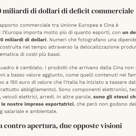
 miliardi di dollari di deficit commerciale
 rapporto commerciale tra Unione Europea e Cina è
: l’Europa importa molto più di quanto esporti, con
un de
0 miliardi di dollari
. Numeri che fotografano una dipend
costruita nel tempo attraverso la delocalizzazione produt
tematica di costi più bassi.
quadro è cambiato. I prodotti che arrivano dalla Cina non
ni a basso valore aggiunto, come quelli contenuti nei fa
o a 150 euro di valore che l’Italia ha iniziato a tassare dal
rattutto abbigliamento). Sono componenti elettronici, te
veicoli elettrici, arredi. In altre parole,
sono gli stessi c
le nostre imprese esportatrici
, che però non godono dei
 salariale e ambientale.
 contro apertura, due opposte visioni