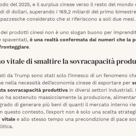
odo del 2025, e il surplus cinese verso il resto del mondo 
rdi di dollari, superando i 169,2 miliardi del primo bimestr
 pazzesche considerato che si riferiscono a soli due mesi
 dei prodotti cinesi non è uno slogan buono per imprendit
e spaventati,
è una realtà confermata dai numeri che la p
fronteggiare
.
no vitale di smaltire la sovracapacità produ
osti da Trump sono stati solo l’innesco di un fenomeno ch
ne nella necessità dell’economia cinese di esportare per
s
ata sovracapacità produttiva
in diversi settori industriali.
no ha sostenuto massicciamente la produzione, alimenta
grado di generare più beni di quanti il mercato interno ri
In questo contesto, l’export non è solo una scelta strateg
 vitale
e allo stesso tempo una precondizione di pace soc
litica.