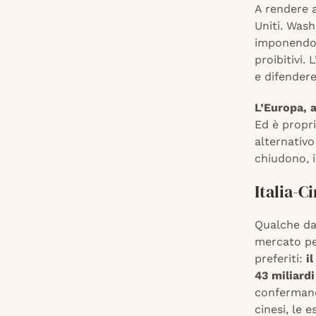
A rendere a
Uniti. Wash
imponendo d
proibitivi.
e difendere
L’Europa, 
Ed è propr
alternativo
chiudono, 
Italia-C
Qualche dat
mercato per
preferiti:
i
43 miliardi
confermando
cinesi, le 