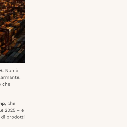
2%
. Non è
llarmante.
e che
mp
, che
le 2025 – e
 di prodotti