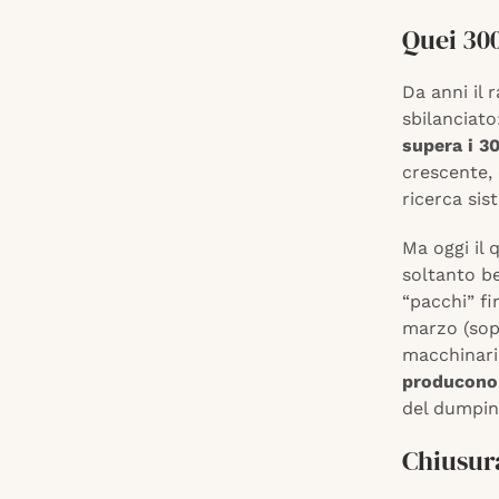
Quei 300
Da anni il
sbilanciato
supera i 30
crescente, 
ricerca sis
Ma oggi il 
soltanto be
“pacchi” fin
marzo (sop
macchinari, 
producono 
del dumping
Chiusura