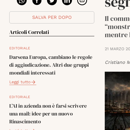
seg
Il comm
SALVA PER DOPO
“monstre
Articoli Correlati
mentre l
EDITORIALE
21 MARZO 2
Darsena Europa, cambiano le regole
Cristiano 
di aggiudicazione. Altri due gruppi
mondiali interessati
Leggi tutto
EDITORIALE
L’AI in azienda non è farsi scrivere
una mail: idee per un nuovo
Rinascimento