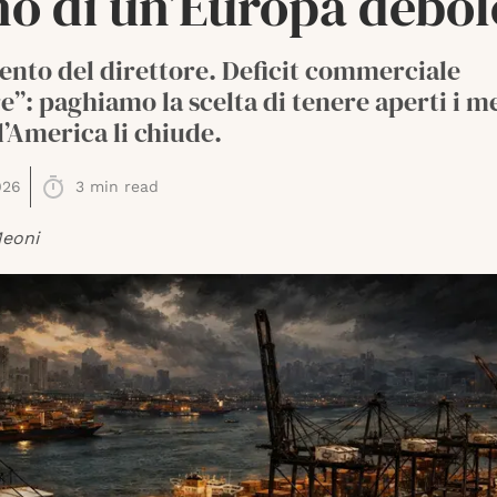
no di un’Europa debol
ento del direttore. Deficit commerciale
”: paghiamo la scelta di tenere aperti i m
’America li chiude.
026
3
min read
Meoni