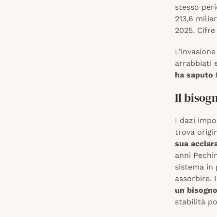
stesso peri
213,6 milia
2025. Cifre
L’invasione
arrabbiati 
ha saputo 
Il bisog
I dazi imp
trova origi
sua acclar
anni Pechi
sistema in 
assorbire. 
un bisogno
stabilità po