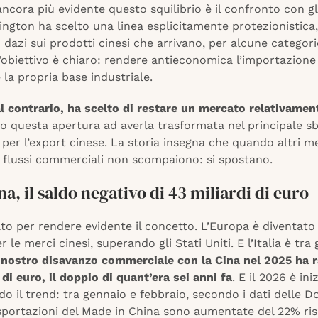
ncora più evidente questo squilibrio è il confronto con gl
ington ha scelto una linea esplicitamente protezionistica,
azi sui prodotti cinesi che arrivano, per alcune categorie,
 L’obiettivo è chiaro: rendere antieconomica l’importazione
 la propria base industriale.
al contrario, ha scelto di restare un mercato relativamen
io questa apertura ad averla trasformata nel principale s
 per l’export cinese. La storia insegna che quando altri me
i flussi commerciali non scompaiono: si spostano.
ina, il saldo negativo di 43 miliardi di euro
o per rendere evidente il concetto. L’Europa è diventato 
 le merci cinesi, superando gli Stati Uniti. E l’Italia è tra 
l nostro disavanzo commerciale con la Cina nel 2025 ha r
 di euro, il doppio di quant’era sei anni fa
. E il 2026 è ini
 il trend: tra gennaio e febbraio, secondo i dati delle 
esportazioni del Made in China sono aumentate del 22% ris