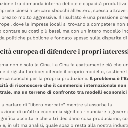
zione tra domanda interna debole e capacità produttiva 
mprese cinesi a cercare sbocchi all’estero, spesso attrave
i prezzo molto aggressive. Il risultato è una pressione cre
ropei, dove le imprese locali si trovano a competere non 
 contare su costi più bassi, ma con un intero modello in
a politiche pubbliche e fondato spesso sulla disparità di 
cità europea di difendere i propri interess
lema non è solo la Cina. La Cina fa esattamente ciò che u
 e dirigista farebbe: difende il proprio modello, sostiene 
cerca sbocchi per la propria produzione.
Il problema è l’E
cità di riconoscere che il commercio internazionale non
rale, ma un terreno di confronto tra modelli economici e
a parlare di “libero mercato” mentre si assorbe la
zione di un’altra economia significa rinunciare a governa
Significa accettare che altri decidano cosa produciamo, c
e, in ultima analisi, quale spazio resta alla nostra indust