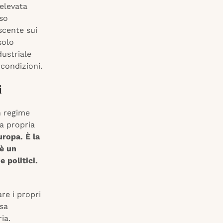
elevata
rso
scente sui
solo
dustriale
condizioni.
i
n regime
la propria
uropa. È la
 è un
 politici.
re i propri
osa
ria.