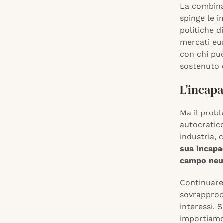
La combina
spinge le i
politiche d
mercati eu
con chi può
sostenuto d
L’incapa
Ma il prob
autocratico
industria, 
sua incapa
campo neut
Continuare 
sovrapprodu
interessi. 
importiamo 