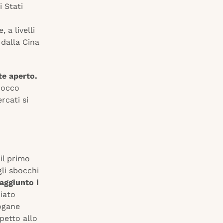
i Stati
 a livelli
 dalla Cina
te aperto.
bocco
rcati si
il primo
gli sbocchi
aggiunto i
ziato
Dogane
petto allo