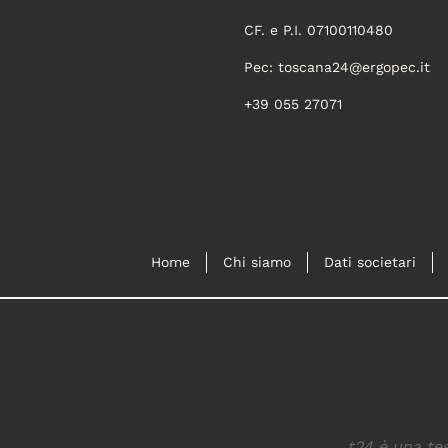
CF. e P.I. 07100110480
Pec:
toscana24@ergopec.it
+39 055 27071
Home
Chi siamo
Dati societari
t24 è una tes