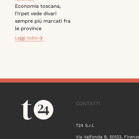
Economia toscana,
l’Irpet vede divari
sempre più marcati fra
le province
Leggi tutto
CONTATTI
T24 S.r.l.
Via Valfonda 9, 50123, Firenz