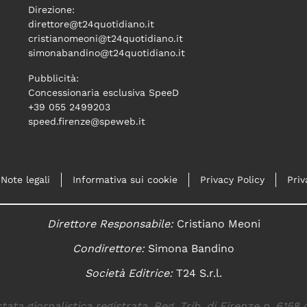
Direzione:
direttore@t24quotidiano.it
cristianomeoni@t24quotidiano.it
simonabandino@t24quotidiano.it
Pubblicità:
Concessionaria esclusiva SpeeD
+39 055 2499203
speed.firenze@speweb.it
Note legali
Informativa sui cookie
Privacy Policy
Priv
Direttore Responsabile:
Cristiano Meoni
Condirettore:
Simona Bandino
Società Editrice:
T24 S.r.l.
tata giornalistica registrata. Reg. Trib. di Firenze n. 6158 