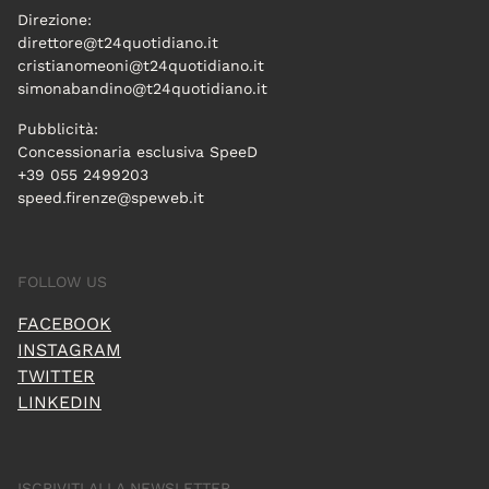
Direzione:
direttore@t24quotidiano.it
cristianomeoni@t24quotidiano.it
simonabandino@t24quotidiano.it
Pubblicità:
Concessionaria esclusiva SpeeD
+39 055 2499203
speed.firenze@speweb.it
FOLLOW US
FACEBOOK
INSTAGRAM
TWITTER
LINKEDIN
ISCRIVITI ALLA NEWSLETTER