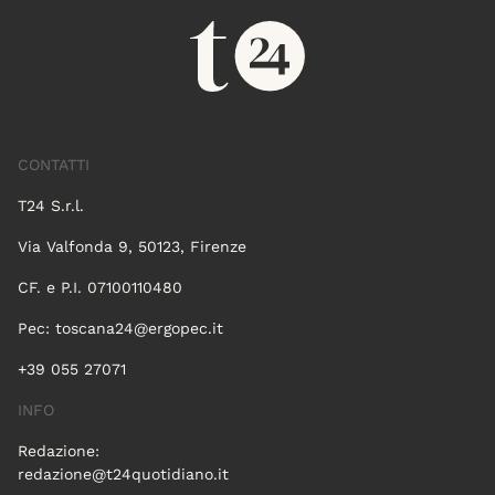
CONTATTI
T24 S.r.l.
Via Valfonda 9, 50123, Firenze
CF. e P.I. 07100110480
Pec:
toscana24@ergopec.it
+39 055 27071
INFO
Redazione:
redazione@t24quotidiano.it