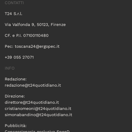
CONTATTI
T24 S.r.l.
Via Valfonda 9, 50123, Firenze
CF. e P.I. 07100110480
Pec:
toscana24@ergopec.it
+39 055 27071
INFO
Redazione:
redazione@t24quotidiano.it
Direzione:
direttore@t24quotidiano.it
cristianomeoni@t24quotidiano.it
simonabandino@t24quotidiano.it
Pubblicità:
Concessionaria esclusiva SpeeD