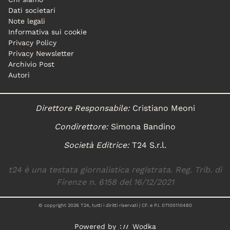
Dati societari
Note legali
Informativa sui cookie
Privacy Policy
Privacy Newsletter
Archivio Post
Autori
Direttore Responsabile:
Cristiano Meoni
Condirettore:
Simona Bandino
Società Editrice:
T24 S.r.l.
t24 è una testata giornalistica registrata. Reg. Trib. di
Firenze n. 6158 del 16/12/2021
© copyright
2026
T24, tutti i diritti riservati | CF. e P.I. 07100110480
Powered by
Wodka