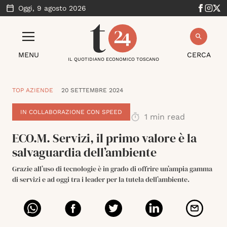
Oggi,
9 agosto 2026
MENU
CERCA
IL QUOTIDIANO ECONOMICO TOSCANO
TOP AZIENDE
20 SETTEMBRE 2024
IN COLLABORAZIONE CON SPEED
1
min read
ECO.M. Servizi, il primo valore è la
salvaguardia dell’ambiente
Grazie all’uso di tecnologie è in grado di offrire un’ampia gamma
di servizi e ad oggi tra i leader per la tutela dell’ambiente.