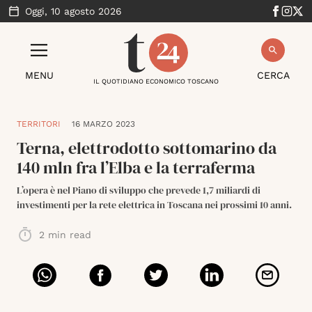
Oggi,
10 agosto 2026
MENU
CERCA
IL QUOTIDIANO ECONOMICO TOSCANO
TERRITORI
16 MARZO 2023
Terna, elettrodotto sottomarino da
140 mln fra l’Elba e la terraferma
L’opera è nel Piano di sviluppo che prevede 1,7 miliardi di
investimenti per la rete elettrica in Toscana nei prossimi 10 anni.
2
min read