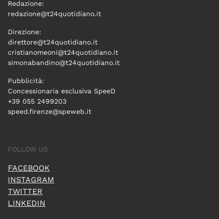
Redazione:
redazione@t24quotidiano.it
Direzione:
direttore@t24quotidiano.it
cristianomeoni@t24quotidiano.it
simonabandino@t24quotidiano.it
Pubblicità:
Concessionaria esclusiva SpeeD
+39 055 2499203
speed.firenze@speweb.it
FOLLOW US
FACEBOOK
INSTAGRAM
TWITTER
LINKEDIN