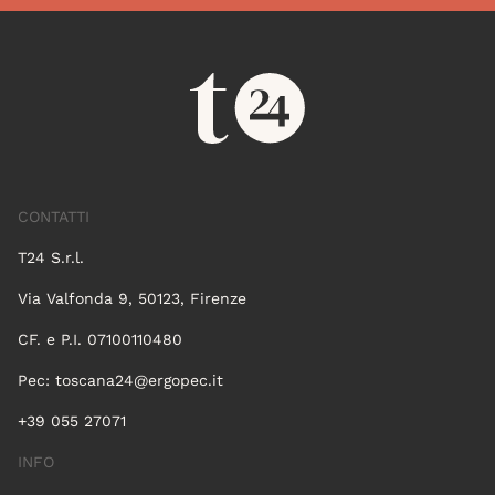
CONTATTI
T24 S.r.l.
Via Valfonda 9, 50123, Firenze
CF. e P.I. 07100110480
Pec:
toscana24@ergopec.it
+39 055 27071
INFO