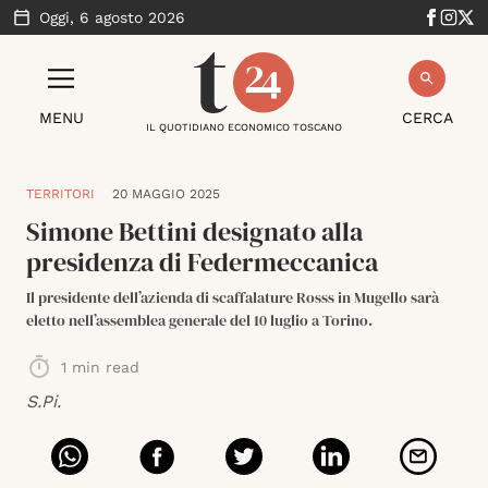
Oggi,
6 agosto 2026
MENU
CERCA
IL QUOTIDIANO ECONOMICO TOSCANO
TERRITORI
20 MAGGIO 2025
Simone Bettini designato alla
presidenza di Federmeccanica
Il presidente dell’azienda di scaffalature Rosss in Mugello sarà
eletto nell’assemblea generale del 10 luglio a Torino.
1
min read
S.Pi.