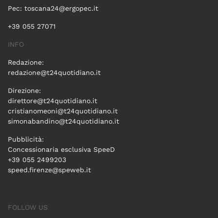
Pec:
toscana24@ergopec.it
+39 055 27071
INFO
Redazione:
redazione@t24quotidiano.it
Direzione:
direttore@t24quotidiano.it
cristianomeoni@t24quotidiano.it
simonabandino@t24quotidiano.it
Pubblicità:
Concessionaria esclusiva SpeeD
+39 055 2499203
speed.firenze@speweb.it
FOLLOW US