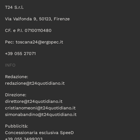
T24 S.r.l.
Via Valfonda 9, 50123, Firenze
CF. e P.I. 07100110480
Pec:
toscana24@ergopec.it
+39 055 27071
INFO
Redazione:
redazione@t24quotidiano.it
Direzione:
direttore@t24quotidiano.it
cristianomeoni@t24quotidiano.it
simonabandino@t24quotidiano.it
Pubblicità:
Concessionaria esclusiva SpeeD
+39 055 2499203