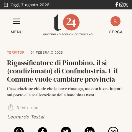
Oggi,
7 agosto 2026
MENU
CERCA
IL QUOTIDIANO ECONOMICO TOSCANO
TERRITORI
04 FEBBRAIO 2025
Rigassificatore di Piombino, il sì
(condizionato) di Confindustria. E il
Comune vuole cambiare provincia
L’associazione chiede che la nave rimanga, ma con investimenti
sul porto e la realizzazione della banchina Ovest.
3
min read
Leonardo Testai