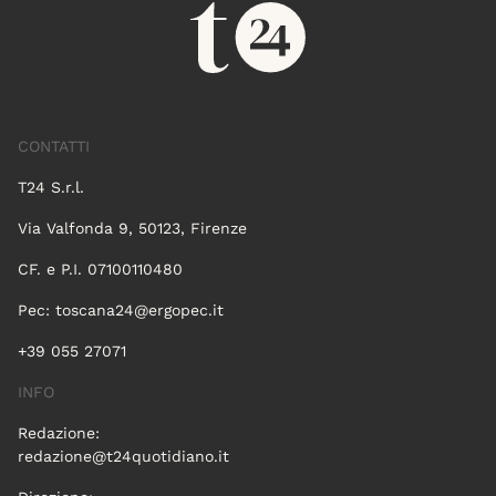
CONTATTI
T24 S.r.l.
Via Valfonda 9, 50123, Firenze
CF. e P.I. 07100110480
Pec:
toscana24@ergopec.it
+39 055 27071
INFO
Redazione:
redazione@t24quotidiano.it