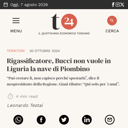
Oggi,
7 agosto 2026
MENU
CERCA
IL QUOTIDIANO ECONOMICO TOSCANO
TERRITORI
30 OTTOBRE 2024
Rigassificatore, Bucci non vuole in
Liguria la nave di Piombino
“Può restare lì, non capisco perché spostarla”, dice il
neopresidente della Regione. Giani ribatte: “Qui solo per 3 anni”.
4
min read
Leonardo Testai