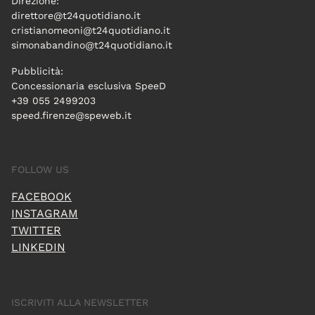
Direzione:
direttore@t24quotidiano.it
cristianomeoni@t24quotidiano.it
simonabandino@t24quotidiano.it
Pubblicità:
Concessionaria esclusiva SpeeD
+39 055 2499203
speed.firenze@speweb.it
FOLLOW US
FACEBOOK
INSTAGRAM
TWITTER
LINKEDIN
ISCRIVITI ALLA NEWSLETTER