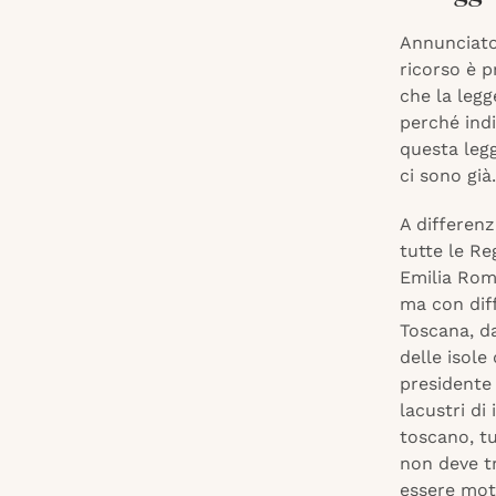
Annunciato 
ricorso è pr
che la legg
perché ind
questa leg
ci sono già.
A differen
tutte le Re
Emilia Roma
ma con diff
Toscana, da
delle isole
presidente 
lacustri di
toscano, tu
non deve tr
essere moti