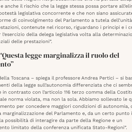
 e anche il rischio che la legge stessa possa portare all’el
 potestà legislativa concorrente e che non siano assicurat
orme di coinvolgimento del Parlamento a tutela dell’unità
stazioni, contenute nel ricorso, riguardano i principi e i cr
er l’esercizio della delega legislativa volta alla determinazi
nziali delle prestazioni”.
 “Questa legge marginalizza il ruolo del
nto”
 della Toscana – spiega il professore Andrea Pertici – si ba
enti della legge sull’autonomia differenziata che ci sem
 in contrasto con l’articolo 116 terzo comma della Costit
pale norma violata, ma non la sola. Abbiamo sollevato le q
imento per concedere maggiori condizioni di autonomia, 
 marginalizzazione del Parlamento e, da un certo punto i
la possibilità di interagire da parte della Regione e un
nto limitato della conferenza unificata Stato-Regioni”.