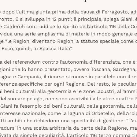
dopo l’ultima giunta prima della pausa di Ferragosto, ade
onto. E si sviluppa in 12 punti: il principale, spiega Giani, è
e Calderoli contraddice lo spirito dell’articolo 116 della C
ividua una serie amplissima di materie in modo generale e
ge “le Regioni diventano Regioni a statuto speciale come 
 Ecco, quindi, lo Spacca Italia”.
za del referendum contro l’autonomia differenziata, che è
gioni che lo hanno presentato, ovvero Toscana, Sardegna, 
gna e Campania, il ricorso si muove in parallelo con il 
erenze specifiche per ogni Regione. Del resto, le peculiar
i beni culturali alla geotermia e le zone lacustri, all’amm
 del suo arcipelago, non sono ascrivibili alle altre quattro R
Giani fa l’esempio dei beni culturali, della geotermia, del
 interesse nazionale, come la laguna di Orbetello, dell’Arc
tti ambiti che richiedono una specificità di gestione: “L’
adursi in una scelta arbitraria da parte della Regione, m
vata da singole peculiarità. L’articolo 116 terzo comma t