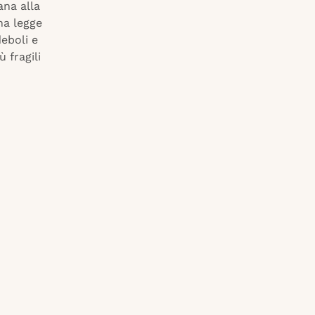
ana alla
na legge
deboli e
ù fragili