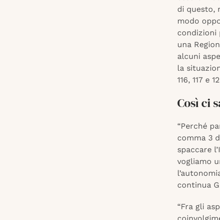
di questo, 
modo oppost
condizioni
una Regione
alcuni aspe
la situazio
116, 117 e 1
Così ci 
“Perché par
comma 3 de
spaccare l’
vogliamo u
l’autonomia
continua Gi
“Fra gli as
coinvolgim