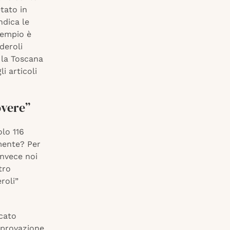
tato in
ndica le
sempio è
deroli
r la Toscana
i articoli
overe”
olo 116
mente? Per
invece noi
tro
roli”
ncato
pprovazione