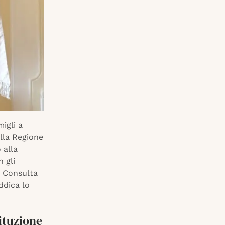
igli a
ella Regione
 alla
 gli
a Consulta
ddica lo
tituzione