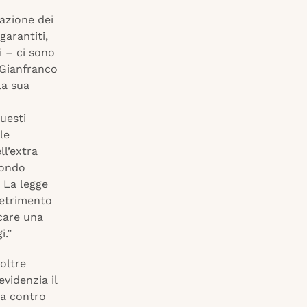
azione dei
garantiti,
 – ci sono
 Gianfranco
la sua
uesti
le
ll’extra
fondo
. La legge
detrimento
scare una
i.”
oltre
videnzia il
ia contro