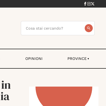
I
OPINIONI
PROVINCE
▾
 in
ia