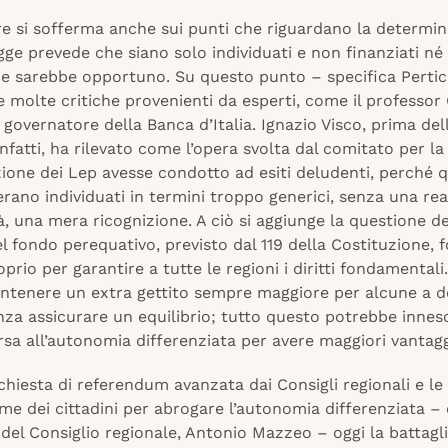
re si sofferma anche sui punti che riguardano la determin
gge prevede che siano solo individuati e non finanziati né 
e sarebbe opportuno. Su questo punto – specifica Pertici
 molte critiche provenienti da esperti, come il professor
ex governatore della Banca d’Italia. Ignazio Visco, prima del
nfatti, ha rilevato come l’opera svolta dal comitato per la
ione dei Lep avesse condotto ad esiti deludenti, perché q
rano individuati in termini troppo generici, senza una rea
à, una mera ricognizione. A ciò si aggiunge la questione de
el fondo perequativo, previsto dal 119 della Costituzione, 
roprio per garantire a tutte le regioni i diritti fondamentali
tenere un extra gettito sempre maggiore per alcune a 
enza assicurare un equilibrio; tutto questo potrebbe inne
rsa all’autonomia differenziata per avere maggiori vantagg
chiesta di referendum avanzata dai Consigli regionali e le 
me dei cittadini per abrogare l’autonomia differenziata – e
del Consiglio regionale, Antonio Mazzeo – oggi la battagl