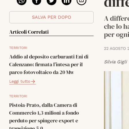
diff
A differ
SALVA PER DOPO
che lo h
Articoli Correlati
per ogn
TERRITORI
22 AGOSTO 
Addio al deposito carburanti Eni di
Silvia Gigli
Calenzano: firmata l’intesa per il
parco fotovoltaico da 20 Mw
Leggi tutto
TERRITORI
Pistoia-Prato, dalla Camera di
Commercio 1,3 milioni a fondo
perduto per spingere export e
transizione 5.0