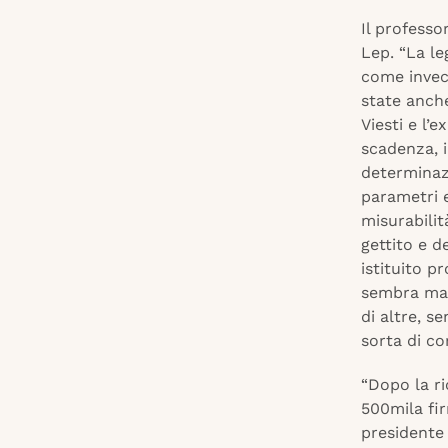
Il professo
Lep. “La le
come invec
state anche
Viesti e l’
scadenza, i
determinaz
parametri e
misurabilit
gettito e d
istituito p
sembra man
di altre, s
sorta di co
“Dopo la ri
500mila fir
presidente 