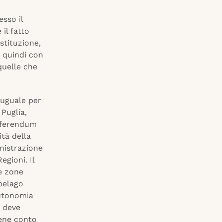
sso il
 il fatto
ostituzione,
 quindi con
quelle che
 uguale per
Puglia,
referendum
ità della
inistrazione
egioni. Il
le zone
ipelago
autonomia
a deve
iene conto