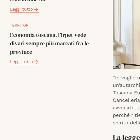
Leggi tutto
TERRITORI
Economia toscana, l’Irpet vede
divari sempre più marcati fra le
province
Leggi tutto
“Io voglio
un’autarchi
Toscana Eug
Cancelleria
avvocati Lu
perché riti
spirito del
La legge