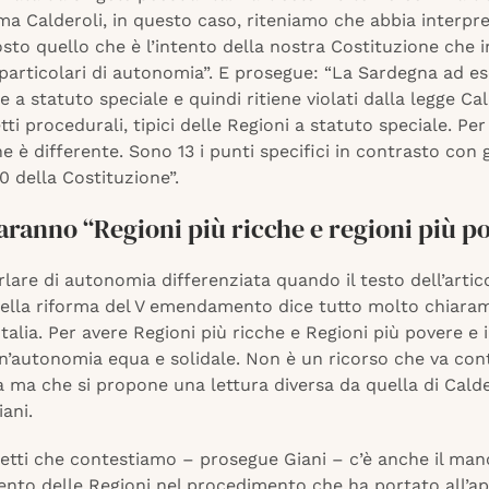
ma Calderoli, in questo caso, riteniamo che abbia interpre
o quello che è l’intento della nostra Costituzione che i
 particolari di autonomia”. E prosegue: “La Sardegna ad e
 a statuto speciale e quindi ritiene violati dalla legge Cal
tti procedurali, tipici delle Regioni a statuto speciale. Pe
ne è differente. Sono 13 i punti specifici in contrasto con gl
20 della Costituzione”.
saranno “Regioni più ricche e regioni più p
lare di autonomia differenziata quando il testo dell’artic
lla riforma del V emendamento dice tutto molto chiara
Italia. Per avere Regioni più ricche e Regioni più povere e 
n’autonomia equa e solidale. Non è un ricorso che va con
 ma che si propone una lettura diversa da quella di Calde
ani.
petti che contestiamo – prosegue Giani – c’è anche il ma
ento delle Regioni nel procedimento che ha portato all’a