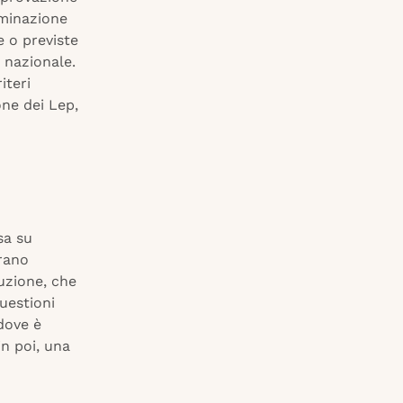
iminazione
e o previste
 nazionale.
iteri
one dei Lep,
sa su
brano
uzione, che
uestioni
dove è
n poi, una