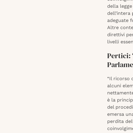
della legge
dell’intera
adeguate f
Altre conte
direttivi p
livelli esse
Pertici:
Parlame
“Il ricorso
alcuni elem
nettamente
è la princi
del proced
emersa una
perdita del
coinvolgime