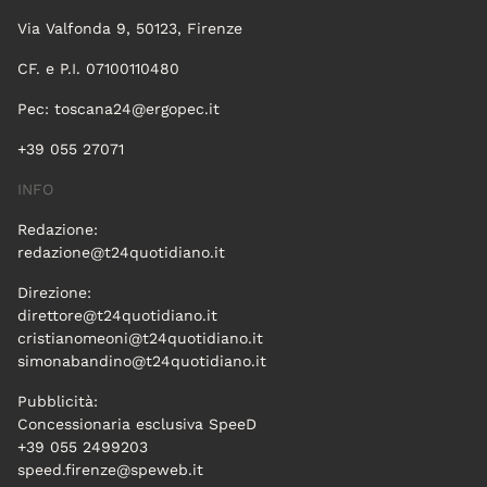
Via Valfonda 9, 50123, Firenze
CF. e P.I. 07100110480
Pec:
toscana24@ergopec.it
+39 055 27071
INFO
Redazione:
redazione@t24quotidiano.it
Direzione:
direttore@t24quotidiano.it
cristianomeoni@t24quotidiano.it
simonabandino@t24quotidiano.it
Pubblicità:
Concessionaria esclusiva SpeeD
+39 055 2499203
speed.firenze@speweb.it