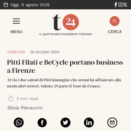
Oggi,
9 agosto 2026
MENU
CERCA
IL QUOTIDIANO ECONOMICO TOSCANO
TERRITORI
25 GIUGNO 2024
Pitti Filati e BeCycle portano business
a Firenze
Al via i due saloni di Pitti Immagine che ormai ha affiancato alla
moda altri settori. Sabato 29 parte il Tour de France.
3
min read
Silvia Pieraccini