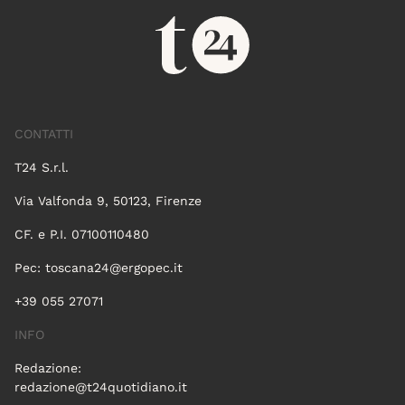
CONTATTI
T24 S.r.l.
Via Valfonda 9, 50123, Firenze
CF. e P.I. 07100110480
Pec:
toscana24@ergopec.it
+39 055 27071
INFO
Redazione:
redazione@t24quotidiano.it