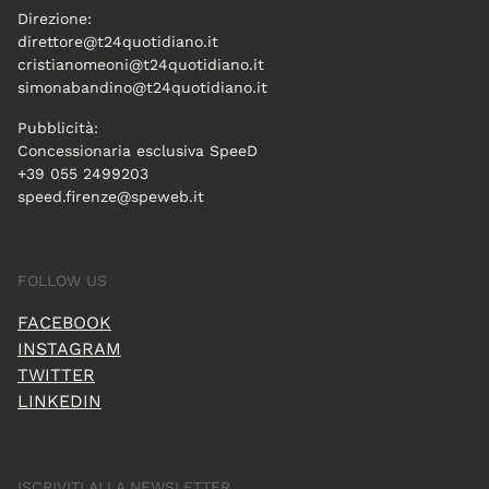
Direzione:
direttore@t24quotidiano.it
cristianomeoni@t24quotidiano.it
simonabandino@t24quotidiano.it
Pubblicità:
Concessionaria esclusiva SpeeD
+39 055 2499203
speed.firenze@speweb.it
FOLLOW US
FACEBOOK
INSTAGRAM
TWITTER
LINKEDIN
ISCRIVITI ALLA NEWSLETTER