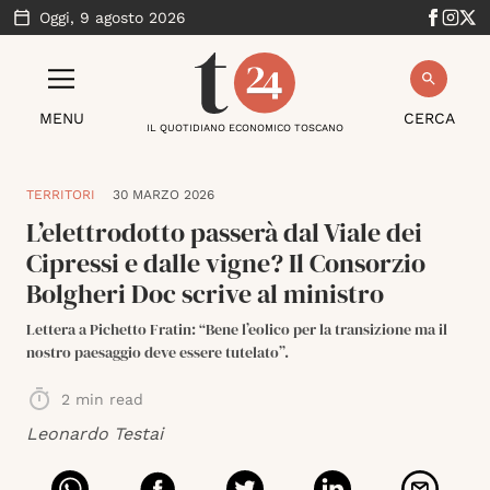
Oggi,
9 agosto 2026
MENU
CERCA
IL QUOTIDIANO ECONOMICO TOSCANO
TERRITORI
30 MARZO 2026
L’elettrodotto passerà dal Viale dei
Cipressi e dalle vigne? Il Consorzio
Bolgheri Doc scrive al ministro
Lettera a Pichetto Fratin: “Bene l’eolico per la transizione ma il
nostro paesaggio deve essere tutelato”.
2
min read
Leonardo Testai