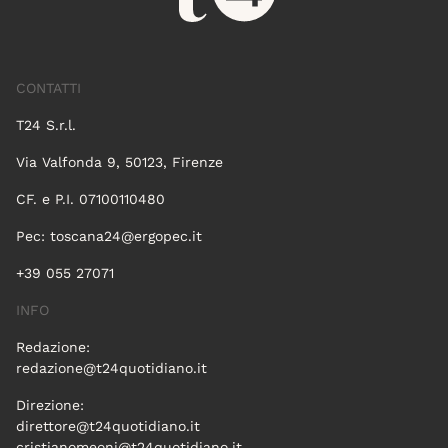
CONTATTI
T24 S.r.l.
Via Valfonda 9, 50123, Firenze
CF. e P.I. 07100110480
Pec:
toscana24@ergopec.it
+39 055 27071
INFO
Redazione:
redazione@t24quotidiano.it
Direzione:
direttore@t24quotidiano.it
cristianomeoni@t24quotidiano.it