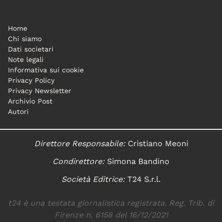
Home
Chi siamo
Dati societari
Note legali
Informativa sui cookie
Privacy Policy
Privacy Newsletter
Archivio Post
Autori
Direttore Responsabile:
Cristiano Meoni
Condirettore:
Simona Bandino
Società Editrice:
T24 S.r.l.
t24 è una testata giornalistica registrata. Reg. Trib. di
Firenze n. 6158 del 16/12/2021