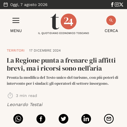
Oggi,
7 agosto 2026
MENU
CERCA
IL QUOTIDIANO ECONOMICO TOSCANO
TERRITORI
17 DICEMBRE 2024
La Regione punta a frenare gli affitti
brevi, ma i ricorsi sono nell’aria
Pronta la modifica del Testo unico del turismo, con più poteri di
intervento per i sindaci: gli operatori di settore insorgono.
3
min read
Leonardo Testai