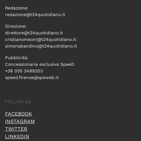
Redazione:
redazione@t24quotidiano.it
Direzione:
direttore@t24quotidiano.it
cristianomeoni@t24quotidiano.it
simonabandino@t24quotidiano.it
Pubblicità:
Concessionaria esclusiva SpeeD
+39 055 2499203
speed.firenze@speweb.it
FOLLOW US
FACEBOOK
INSTAGRAM
TWITTER
LINKEDIN