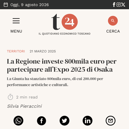
Oggi,
9 agosto 2026
MENU
CERCA
IL QUOTIDIANO ECONOMICO TOSCANO
TERRITORI
21 MARZO 2025
La Regione investe 800mila euro per
partecipare all’Expo 2025 di Osaka
La Giunta ha stanziato 800mila euro, di cui 200.000 per
performance artistiche e culturali.
2
min read
Silvia Pieraccini