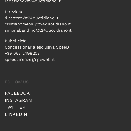
redazione@t24quotidiano.it
Direzione:
direttore@t24quotidiano.it
cristianomeoni@t24quotidiano.it
simonabandino@t24quotidiano.it
Pubblicità:
Concessionaria esclusiva SpeeD
+39 055 2499203
speed.firenze@speweb.it
FOLLOW US
FACEBOOK
INSTAGRAM
TWITTER
LINKEDIN