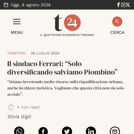
Oggi,
8 agosto 2026
MENU
CERCA
IL QUOTIDIANO ECONOMICO TOSCANO
TERRITORI
26 LUGLIO 2024
Il sindaco Ferrari: “Solo
diversificando salviamo Piombino”
“Stiamo investendo molte risorse sulla riqualificazione urbana,
anche in chiave turistica. Vogliamo che questa città non sia solo
acciaio”.
4
min read
Silvia Gigli