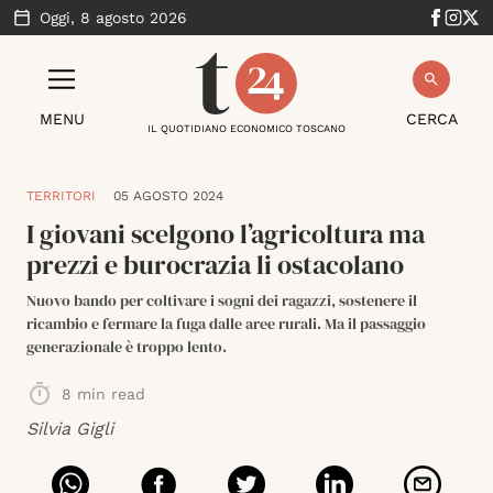
Oggi,
8 agosto 2026
MENU
CERCA
IL QUOTIDIANO ECONOMICO TOSCANO
TERRITORI
05 AGOSTO 2024
I giovani scelgono l’agricoltura ma
prezzi e burocrazia li ostacolano
Nuovo bando per coltivare i sogni dei ragazzi, sostenere il
ricambio e fermare la fuga dalle aree rurali. Ma il passaggio
generazionale è troppo lento.
8
min read
Silvia Gigli