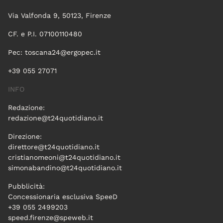
Via Valfonda 9, 50123, Firenze
CF. e P.I. 07100110480
Pec:
toscana24@ergopec.it
+39 055 27071
INFO
Redazione:
redazione@t24quotidiano.it
Direzione:
direttore@t24quotidiano.it
cristianomeoni@t24quotidiano.it
simonabandino@t24quotidiano.it
Pubblicità:
Concessionaria esclusiva SpeeD
+39 055 2499203
speed.firenze@speweb.it