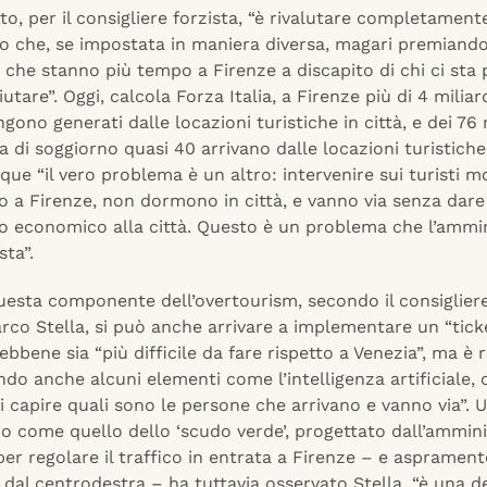
to, per il consigliere forzista, “è rivalutare completament
o che, se impostata in maniera diversa, magari premiando 
i che stanno più tempo a Firenze a discapito di chi ci sta 
utare”. Oggi, calcola Forza Italia, a Firenze più di 4 miliar
ngono generati dalle locazioni turistiche in città, e dei 76 
a di soggiorno quasi 40 arrivano dalle locazioni turistich
ue “il vero problema è un altro: intervenire sui turisti mo
o a Firenze, non dormono in città, e vanno via senza dar
uto economico alla città. Questo è un problema che l’ammi
sta”.
uesta componente dell’overtourism, secondo il consiglier
co Stella, si può anche arrivare a implementare un “tick
sebbene sia “più difficile da fare rispetto a Venezia”, ma è 
do anche alcuni elementi come l’intelligenza artificiale, 
 capire quali sono le persone che arrivano e vanno via”. 
 come quello dello ‘scudo verde’, progettato dall’ammin
r regolare il traffico in entrata a Firenze – e asprament
dal centrodestra – ha tuttavia osservato Stella, “è una de