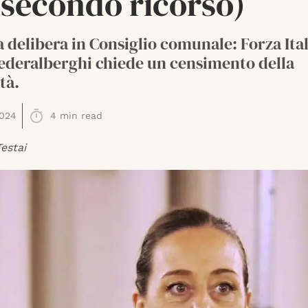
l secondo ricorso)
a delibera in Consiglio comunale: Forza Ita
Federalberghi chiede un censimento della
tà.
2024
4
min read
estai