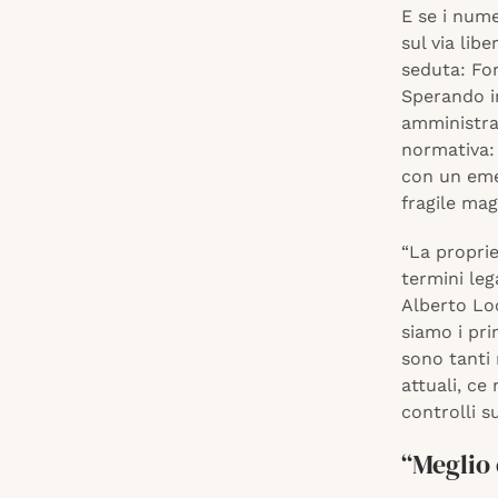
E se i num
sul via lib
seduta: For
Sperando i
amministra
normativa:
con un eme
fragile mag
“La proprie
termini leg
Alberto Loc
siamo i pr
sono tanti
attuali, ce
controlli s
“Meglio 