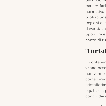
Secondo Bec
ma per far
normativo e
probabilme
Regioni e i
davanti: d
tipo di ric
conto di tut
“I turis
E contenere
vanno pesa
non vanno c
come Firen
cristalleri
equilibrio,
condividere 