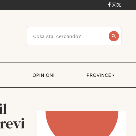
I
OPINIONI
PROVINCE
▾
il
brevi