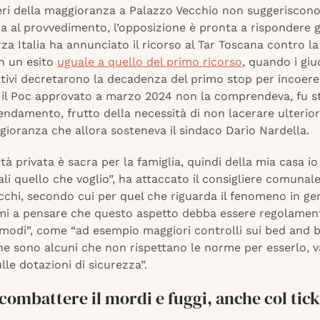
eri della maggioranza a Palazzo Vecchio non suggeriscon
era al provvedimento, l’opposizione è pronta a rispondere g
za Italia ha annunciato il ricorso al Tar Toscana contro la
n un esito
uguale a quello del primo ricorso
, quando i giu
tivi decretarono la decadenza del primo stop per incoer
 il Poc approvato a marzo 2024 non la comprendeva, fu st
ndamento, frutto della necessità di non lacerare ulterio
gioranza che allora sosteneva il sindaco Dario Nardella.
tà privata è sacra per la famiglia, quindi della mia casa io
ali quello che voglio”, ha attaccato il consigliere comunale
chi, secondo cui per quel che riguarda il fenomeno in gen
imi a pensare che questo aspetto debba essere regolamen
 modi”, come “ad esempio maggiori controlli sui bed and 
 ne sono alcuni che non rispettano le norme per esserlo, va
ulle dotazioni di sicurezza”.
combattere il mordi e fuggi, anche col tick