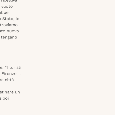
ricettiva
l vuoto
rebbe
 Stato, le
i troviamo
esto nuovo
he tengano
 “I turisti
Firenze -,
a città
istinare un
e poi