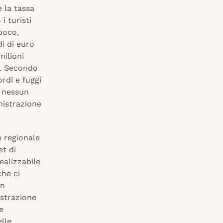
e la tassa
i turisti
poco,
di di euro
milioni
e. Secondo
rdi e fuggi
e nessun
nistrazione
e regionale
et di
realizzabile
che ci
Un
istrazione
e
lle