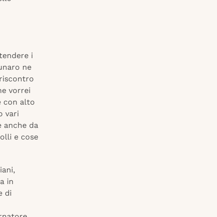
stendere i
Funaro ne
riscontro
e vorrei
e con alto
o vari
e anche da
olli e cose
ani,
a in
e di
rnatore,