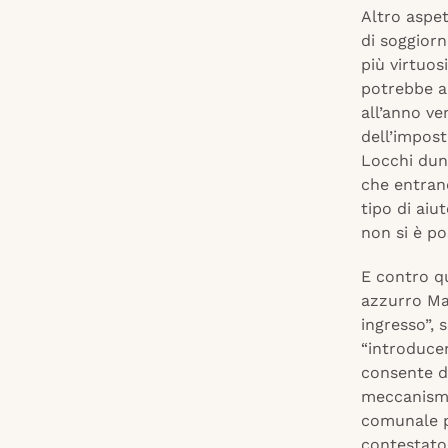
Altro aspet
di soggiorn
più virtuos
potrebbe ai
all’anno ve
dell’impost
Locchi dunq
che entran
tipo di ai
non si è po
E contro q
azzurro Mar
ingresso”, 
“introducen
consente di
meccanismo
comunale pe
contestato 