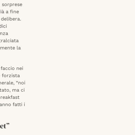
o sorprese
ià a fine
 delibera.
dici
enza
ralciata
rmente la
 faccio nei
 forzista
erale, “noi
tato, ma ci
breakfast
nno fatti i
et”