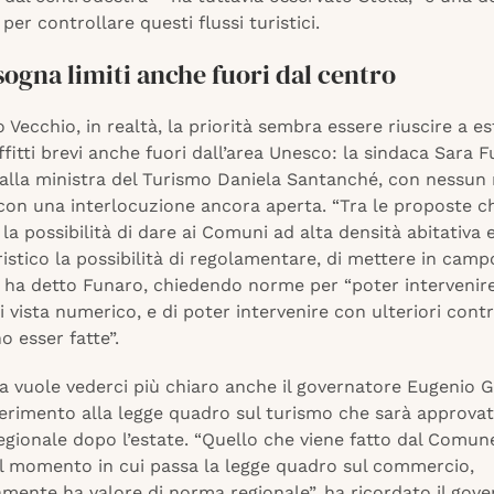
 per controllare questi flussi turistici.
ogna limiti anche fuori dal centro
 Vecchio, in realtà, la priorità sembra essere riuscire a e
 affitti brevi anche fuori dall’area Unesco: la sindaca Sara 
 alla ministra del Turismo Daniela Santanché, con nessun 
con una interlocuzione ancora aperta. “Tra le proposte ch
 la possibilità di dare ai Comuni ad alta densità abitativa 
istico la possibilità di regolamentare, di mettere in camp
, ha detto Funaro, chiedendo norme per “poter intervenir
 vista numerico, e di poter intervenire con ulteriori contr
 esser fatte”.
 vuole vederci più chiaro anche il governatore Eugenio Gi
ferimento alla legge quadro sul turismo che sarà approvat
egionale dopo l’estate. “Quello che viene fatto dal Comun
el momento in cui passa la legge quadro sul commercio,
mente ha valore di norma regionale”, ha ricordato il gove