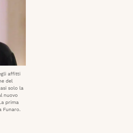
li affitti
ne del
asi solo la
al nuovo
 La prima
a Funaro.