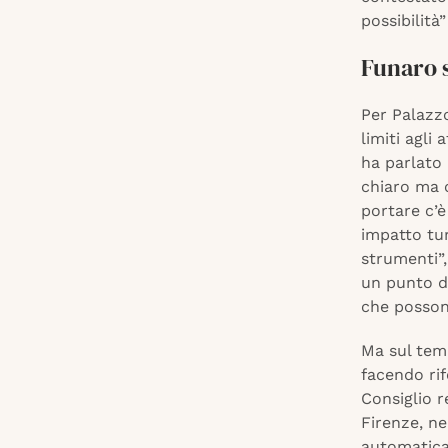
possibilità”
Funaro s
Per Palazzo
limiti agli
ha parlato
chiaro ma 
portare c’è
impatto tur
strumenti”
un punto di
che possono
Ma sul tema
facendo ri
Consiglio r
Firenze, n
automatica