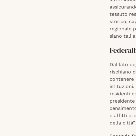
assicurando
tessuto res
storico, ca
regionale p
siano tali a
Federalb
Dal lato de
rischiano d
contenere i
istituzioni
residenti c
presidente
censimento 
e affitti b
della città”.