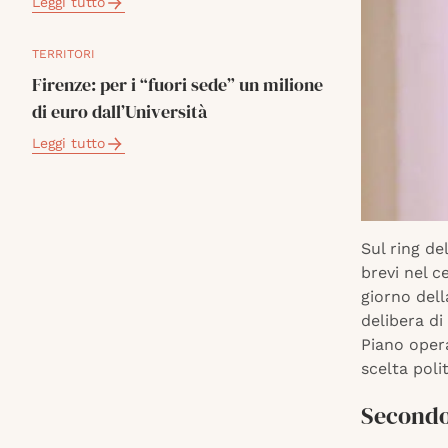
Leggi tutto
TERRITORI
Firenze: per i “fuori sede” un milione
di euro dall’Università
Leggi tutto
Sul ring de
brevi nel c
giorno dell
delibera di
Piano opera
scelta poli
Secondo 