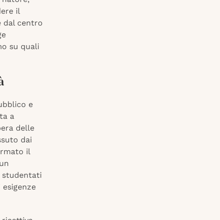
ere il
e dal centro
ge
mo su quali
à
pubblico e
ta a
pera delle
ssuto dai
ermato il
“un
 studentati
i esigenze