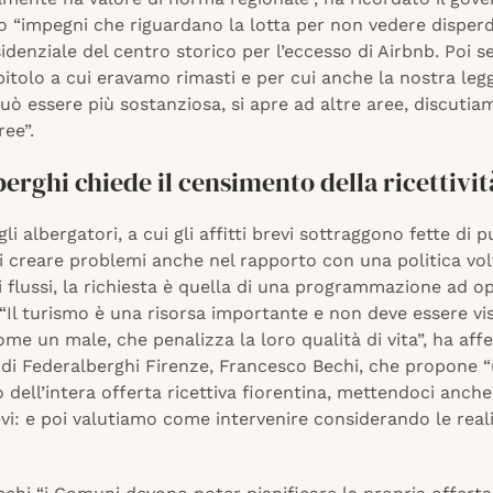
 “impegni che riguardano la lotta per non vedere disperd
idenziale del centro storico per l’eccesso di Airbnb. Poi s
pitolo a cui eravamo rimasti e per cui anche la nostra leg
uò essere più sostanziosa, si apre ad altre aree, discutia
ree”.
erghi chiede il censimento della ricettivit
gli albergatori, a cui gli affitti brevi sottraggono fette di 
i creare problemi anche nel rapporto con una politica vol
 flussi, la richiesta è quella di una programmazione ad o
. “Il turismo è una risorsa importante e non deve essere vi
ome un male, che penalizza la loro qualità di vita”, ha aff
 di Federalberghi Firenze, Francesco Bechi, che propone 
dell’intera offerta ricettiva fiorentina, mettendoci anche
revi: e poi valutiamo come intervenire considerando le real