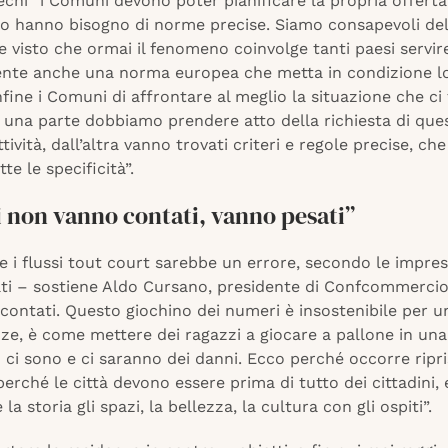
hi “i Comuni devono poter pianificare la propria offerta 
lo hanno bisogno di norme precise. Siamo consapevoli de
 visto che ormai il fenomeno coinvolge tanti paesi servi
nte anche una norma europea che metta in condizione lo
nfine i Comuni di affrontare al meglio la situazione che c
a una parte dobbiamo prendere atto della richiesta di qu
ettività, dall’altra vanno trovati criteri e regole precise, c
te le specificità”.
ti non vanno contati, vanno pesati”
 i flussi tout court sarebbe un errore, secondo le imprese:
ti – sostiene Aldo Cursano, presidente di Confcommercio 
ontati. Questo giochino dei numeri è insostenibile per un
ze, è come mettere dei ragazzi a giocare a pallone in una
a: ci sono e ci saranno dei danni. Ecco perché occorre ripr
 perché le città devono essere prima di tutto dei cittadini, 
la storia gli spazi, la bellezza, la cultura con gli ospiti”.