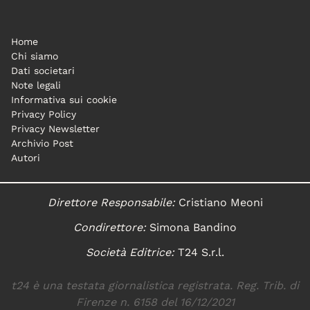
Home
Chi siamo
Dati societari
Note legali
Informativa sui cookie
Privacy Policy
Privacy Newsletter
Archivio Post
Autori
Direttore Responsabile:
Cristiano Meoni
Condirettore:
Simona Bandino
Società Editrice:
T24 S.r.l.
t24 è una testata giornalistica registrata. Reg. Trib. di
Firenze n. 6158 del 16/12/2021