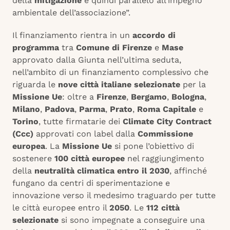
della
mitigazione
e quindi parallelo all’impegno
ambientale dell’associazione”.
Il finanziamento rientra in un
accordo di
programma
tra
Comune di Firenze
e
Mase
approvato dalla Giunta nell’ultima seduta,
nell’ambito di un finanziamento complessivo che
riguarda le
nove città italiane selezionate
per la
Missione Ue
: oltre a
Firenze
,
Bergamo
,
Bologna
,
Milano
,
Padova
,
Parma
,
Prato
,
Roma Capitale
e
Torino
, tutte firmatarie dei
Climate City Contract
(Ccc)
approvati con label dalla
Commissione
europea
. La
Missione Ue
si pone l’obiettivo di
sostenere
100 città europee
nel raggiungimento
della
neutralità climatica entro il 2030
, affinché
fungano da centri di sperimentazione e
innovazione verso il medesimo traguardo per tutte
le città europee entro il
2050
. Le
112 città
selezionate
si sono impegnate a conseguire una