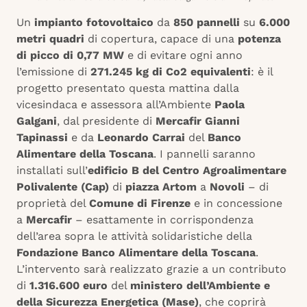
Un
impianto fotovoltaico
da
850 pannelli
su
6.000
metri quadri
di copertura, capace di una
potenza
di picco di 0,77 MW
e di evitare ogni anno
l’emissione di
271.245 kg di Co2 equivalenti
: è il
progetto presentato questa mattina dalla
vicesindaca e assessora all’Ambiente
Paola
Galgani
, dal presidente di
Mercafir Gianni
Tapinassi
e da
Leonardo Carrai
del
Banco
Alimentare della Toscana
. I pannelli saranno
installati sull’
edificio B del Centro Agroalimentare
Polivalente (Cap)
di
piazza Artom
a
Novoli
– di
proprietà del
Comune di Firenze
e in concessione
a
Mercafir
– esattamente in corrispondenza
dell’area sopra le attività solidaristiche della
Fondazione Banco Alimentare della Toscana
.
L’intervento sarà realizzato grazie a un contributo
di
1.316.600 euro
del
ministero dell’Ambiente e
della Sicurezza Energetica (Mase)
, che coprirà