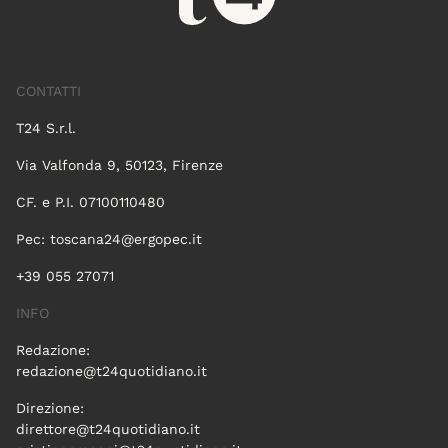
CONTATTI
T24 S.r.l.
Via Valfonda 9, 50123, Firenze
CF. e P.I. 07100110480
Pec:
toscana24@ergopec.it
+39 055 27071
INFO
Redazione:
redazione@t24quotidiano.it
Direzione:
direttore@t24quotidiano.it