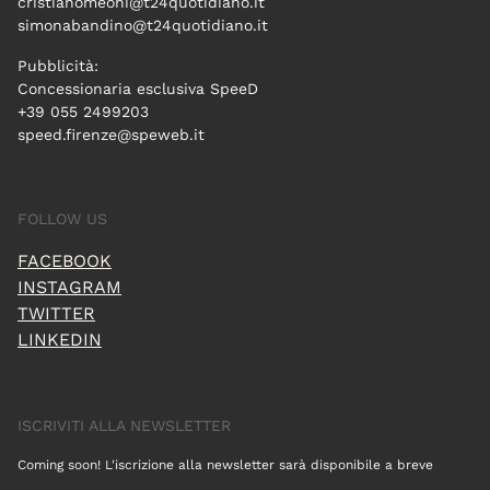
cristianomeoni@t24quotidiano.it
simonabandino@t24quotidiano.it
Pubblicità:
Concessionaria esclusiva SpeeD
+39 055 2499203
speed.firenze@speweb.it
FOLLOW US
FACEBOOK
INSTAGRAM
TWITTER
LINKEDIN
ISCRIVITI ALLA NEWSLETTER
Coming soon! L'iscrizione alla newsletter sarà disponibile a breve