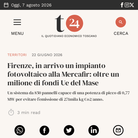
Oggi,
7 agosto 2026
MENU
CERCA
IL QUOTIDIANO ECONOMICO TOSCANO
TERRITORI
22 GIUGNO 2026
Firenze, in arrivo un impianto
fotovoltaico alla Mercafir: oltre un
milione di fondi Ue del Mase
Un sistema da 850 pannelli capace di una potenza di picco di 0,77
MW per evitare l’emissione di 271mila kg Co2/anno.
3
min read