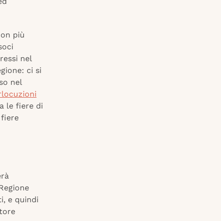
ed
non più
soci
ressi nel
gione: ci si
so nel
rlocuzioni
 le fiere di
fiere
erà
 Regione
i, e quindi
atore