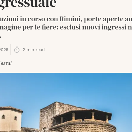
gressuale
uzioni in corso con Rimini, porte aperte a
magine per le fiere: esclusi nuovi ingressi n
.
2025
2
min read
estai