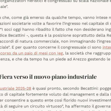
organizzatori fieristici e congressuali su scala nazionale 
ale”.
p che, come già emerso da qualche tempo, vanno intese 
ioni societarie volte a favorire l’ingresso nel capitale di 
. “I soci oggi hanno ribadito il fatto che non desiderano ing
dice Becattini -, questa è la posizione soprattutto della Re
 accordi di natura commerciale, non immaginando l’ingres
ciale”. E per quanto concerne il congressuale ci sono
inte
 corso da un paio di mesi con Ieg
, la società che raggruppa
icenza, e che da tempo ha un piede ad Arezzo gestendo le 
Fiera verso il nuovo piano industriale
ustriale 2025-28
è quasi pronto, secondo Becattini: pogg
to di capitale fortemente voluto dal management e dalla
r consentire a questo ente così florido nuovi investiment
ità di seguire un circuito virtuoso”, ha affermato il govern