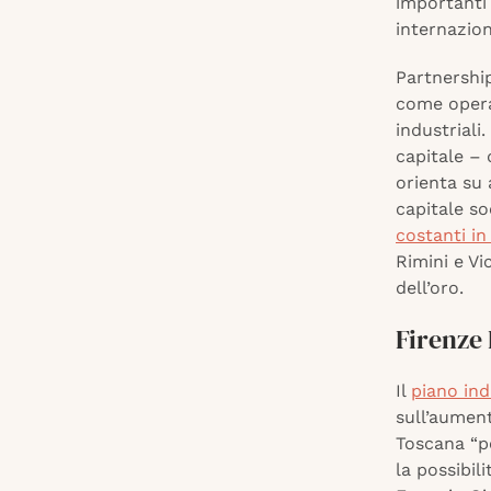
importanti 
internazion
Partnershi
come operaz
industriali
capitale – 
orienta su
capitale so
costanti in
Rimini e V
dell’oro.
Firenze 
Il
piano ind
sull’aumen
Toscana “pe
la possibil