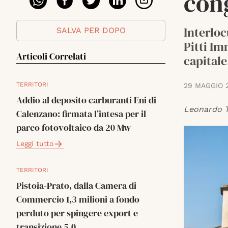
con
Interloc
SALVA PER DOPO
Pitti Im
Articoli Correlati
capitale
TERRITORI
29 MAGGIO 
Addio al deposito carburanti Eni di
Leonardo T
Calenzano: firmata l’intesa per il
parco fotovoltaico da 20 Mw
Leggi tutto
TERRITORI
Pistoia-Prato, dalla Camera di
Commercio 1,3 milioni a fondo
perduto per spingere export e
transizione 5.0