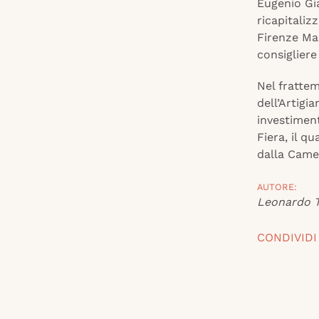
Eugenio Gia
ricapitali
Firenze Ma
consiglier
Nel frattem
dell’Artigi
investiment
Fiera, il q
dalla Came
AUTORE:
Leonardo T
CONDIVIDI