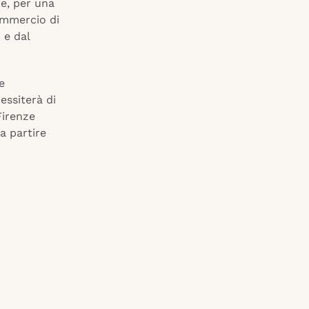
ne, per una
ommercio di
 e dal
e
essiterà di
Firenze
 a partire