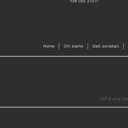
+39 055 27071
Home
Chi siamo
Dati societari
t24 è una tes