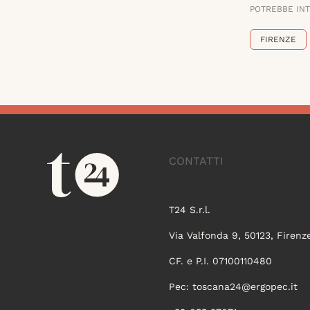
POTREBBE IN
FIRENZE
CONTATTI
T24 S.r.l.
Via Valfonda 9, 50123, Firenz
CF. e P.I. 07100110480
Pec:
toscana24@ergopec.it