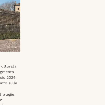
rutturata
segmento
ncio 2024,
unto sulle
trategie
on