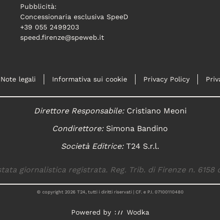
Pubblicità:
Concessionaria esclusiva SpeeD
+39 055 2499203
speed.firenze@speweb.it
Note legali
Informativa sui cookie
Privacy Policy
Priv
Direttore Responsabile:
Cristiano Meoni
Condirettore:
Simona Bandino
Società Editrice:
T24 S.r.l.
tata giornalistica registrata. Reg. Trib. di Firenze n. 6158 
© copyright
2026
T24, tutti i diritti riservati | CF. e P.I. 07100110480
Powered by
Wodka