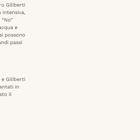
o Giliberti
 intensiva,
. “No”
 acqua e
 si possono
andi passi
 e Giliberti
antati in
to il