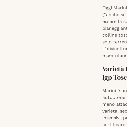
Oggi Marini
(“anche se
essere la s
pianeggiant
colline tos
solo terren
L’olivicolt
e per rilanc
Varietà 
Igp Tos
Marini è un
autoctone 
meno attacc
varietà, se
intensivi, 
certificare