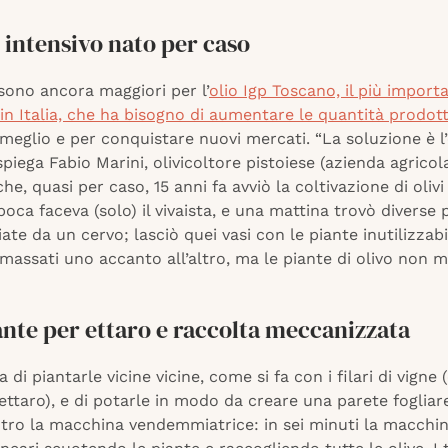
o intensivo nato per caso
sono ancora maggiori per l’
olio Igp Toscano, il più import
 in Italia, che ha bisogno di aumentare le quantità prodot
eglio e per conquistare nuovi mercati. “La soluzione è l’
 spiega Fabio Marini, olivicoltore pistoiese (azienda agricol
he, quasi per caso, 15 anni fa avviò la coltivazione di olivi 
epoca faceva (solo) il vivaista, e una mattina trovò diverse 
ate da un cervo; lasciò quei vasi con le piante inutilizzabil
assati uno accanto all’altro, ma le piante di olivo non m
ante per ettaro e raccolta meccanizzata
a di piantarle vicine vicine, come si fa con i filari di vigne 
ettaro), e di potarle in modo da creare una parete fogliar
ntro la macchina vendemmiatrice: in sei minuti la macchi