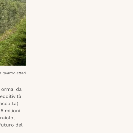
 quattro ettari
e ormai da
edditività
raccolta)
5 milioni
raiolo,
futuro del