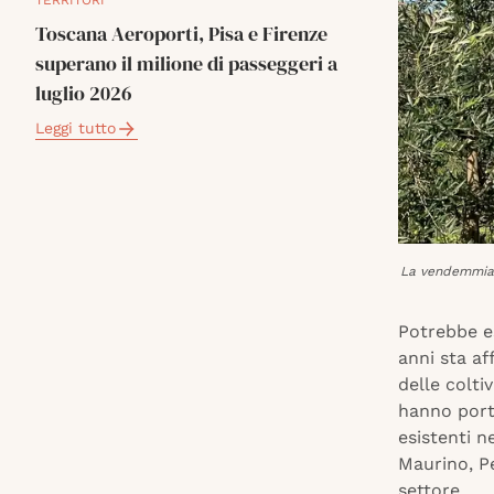
TERRITORI
Toscana Aeroporti, Pisa e Firenze
superano il milione di passeggeri a
luglio 2026
Leggi tutto
La vendemmiatr
Potrebbe e
anni sta af
delle colti
hanno porta
esistenti n
Maurino, Pe
settore.