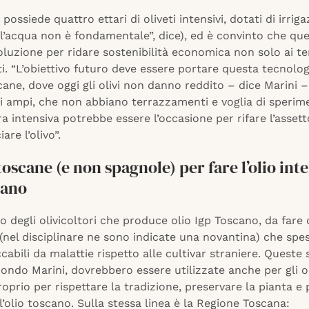
 possiede quattro ettari di oliveti intensivi, dotati di irrig
 l’acqua non è fondamentale”, dice), ed è convinto che qu
oluzione per ridare sostenibilità economica non solo ai te
i. “L’obiettivo futuro deve essere portare questa tecnolog
cane, dove oggi gli olivi non danno reddito – dice Marini 
i ampi, che non abbiano terrazzamenti e voglia di sperim
ura intensiva potrebbe essere l’occasione per rifare l’assett
iare l’olivo”.
toscane (e non spagnole) per fare l’olio int
cano
o degli olivicoltori che produce olio Igp Toscano, da fare 
(nel disciplinare ne sono indicate una novantina) che spe
abili da malattie rispetto alle cultivar straniere. Queste 
condo Marini, dovrebbero essere utilizzate anche per gli ol
proprio per rispettare la tradizione, preservare la pianta e
 l’olio toscano. Sulla stessa linea è la Regione Toscana: