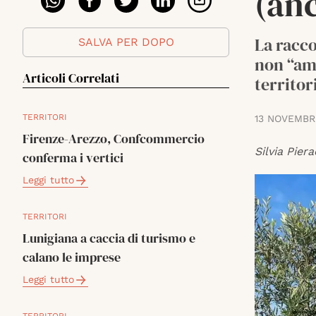
(anc
La racc
SALVA PER DOPO
non “amm
Articoli Correlati
territori
TERRITORI
13 NOVEMBR
Firenze-Arezzo, Confcommercio
Silvia Piera
conferma i vertici
Leggi tutto
TERRITORI
Lunigiana a caccia di turismo e
calano le imprese
Leggi tutto