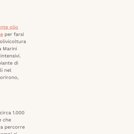
ante olio
te
per farsi
olivicoltura
a Marini
intensivi.
piante di
i nel
orirono,
(circa 1.000
e che
na percorre