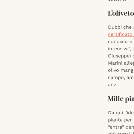
L’olivet
Dubbi che 
certificato
conoscere m
intensiva”,
Giuseppe) c
Marini all’
olivo mangi
campo, amm
anzi.
Mille pi
Da qui l’ide
piante per 
“entra” de