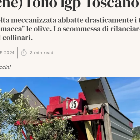
he) l’olio Igp Toscano
olta meccanizzata abbatte drasticamente i 
acca” le olive. La scommessa di rilanciar
 collinari.
E 2024
3
min read
ccini