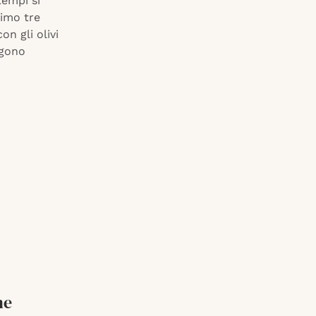
tempi si
simo tre
on gli olivi
ngono
ne