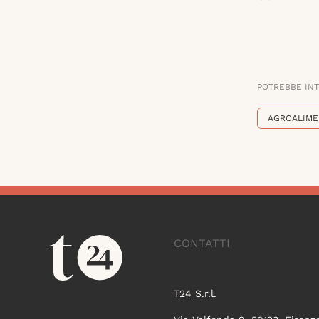
POTREBBE IN
AGROALIME
CONTATTI
T24 S.r.l.