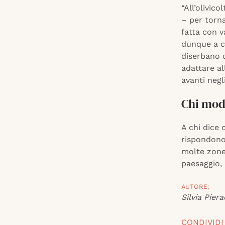
“All’olivic
– per torna
fatta con v
dunque a cu
diserbano c
adattare al
avanti negl
Chi modi
A chi dice c
rispondono:
molte zone
paesaggio,
AUTORE:
Silvia Piera
CONDIVIDI