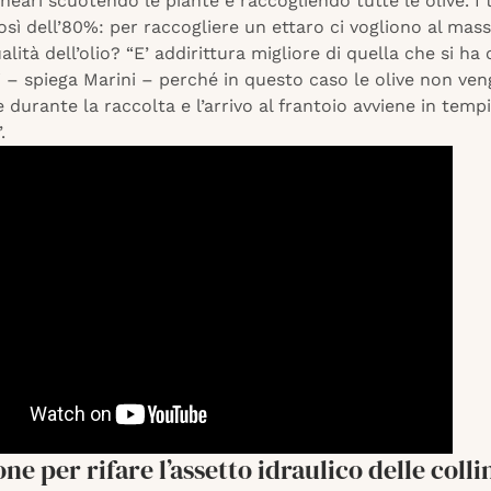
ineari scuotendo le piante e raccogliendo tutte le olive. I 
sì dell’80%: per raccogliere un ettaro ci vogliono al mas
alità dell’olio? “E’ addirittura migliore di quella che si ha c
i – spiega Marini – perché in questo caso le olive non ve
urante la raccolta e l’arrivo al frantoio avviene in tempi
.
one per rifare l’assetto idraulico delle colli