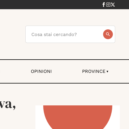
I
OPINIONI
PROVINCE
▾
va,