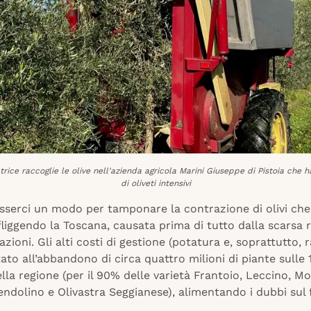
ice raccoglie le olive nell'azienda agricola Marini Giuseppe di Pistoia che ha
di oliveti intensivi
sserci un modo per tamponare la contrazione di olivi ch
fliggendo la Toscana, causata prima di tutto dalla scarsa r
vazioni. Gli alti costi di gestione (potatura e, soprattutto, 
to all’abbandono di circa quattro milioni di piante sulle 1
ella regione (per il 90% delle varietà Frantoio, Leccino, Mo
ndolino e Olivastra Seggianese), alimentando i dubbi sul 