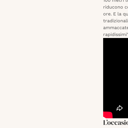
100 metri l
riducono co
ore. E la qu
tradizional
ammaccate d
rapidissimi”
L’occasi