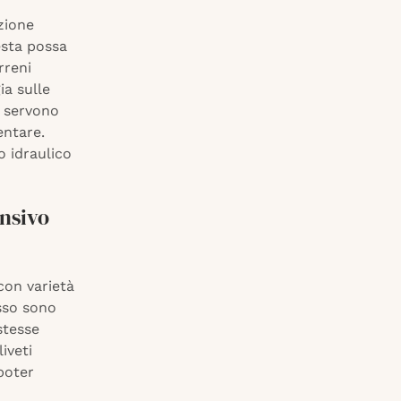
azione
esta possa
rreni
ia sulle
– servono
entare.
o idraulico
ensivo
con varietà
sso sono
stesse
iveti
 poter