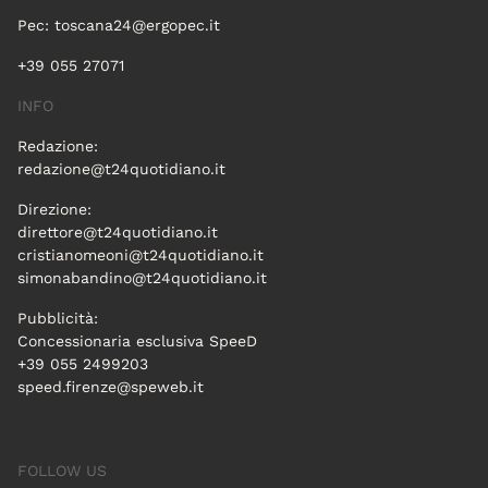
Pec:
toscana24@ergopec.it
+39 055 27071
INFO
Redazione:
redazione@t24quotidiano.it
Direzione:
direttore@t24quotidiano.it
cristianomeoni@t24quotidiano.it
simonabandino@t24quotidiano.it
Pubblicità:
Concessionaria esclusiva SpeeD
+39 055 2499203
speed.firenze@speweb.it
FOLLOW US