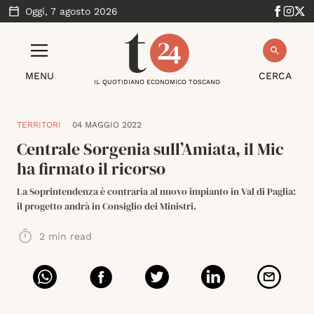
Oggi,
7 agosto 2026
MENU
CERCA
IL QUOTIDIANO ECONOMICO TOSCANO
TERRITORI
04 MAGGIO 2022
Centrale Sorgenia sull’Amiata, il Mic
ha firmato il ricorso
La Soprintendenza è contraria al nuovo impianto in Val di Paglia:
il progetto andrà in Consiglio dei Ministri.
2
min read