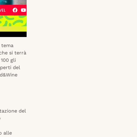
il tema
che si terrà
100 gli
perti del
ood&Wine
ntazione del
e
o alle