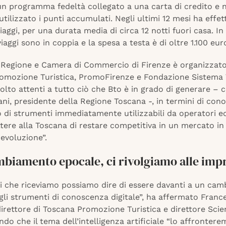
 un programma fedeltà collegato a una carta di credito e n
utilizzato i punti accumulati. Negli ultimi 12 mesi ha effet
iaggi, per una durata media di circa 12 notti fuori casa. In 
viaggi sono in coppia e la spesa a testa è di oltre 1.100 eur
i Regione e Camera di Commercio di Firenze è organizzat
omozione Turistica, PromoFirenze e Fondazione Sistema 
lto attenti a tutto ciò che Bto è in grado di generare 
ni, presidente della Regione Toscana -, in termini di co
 di strumenti immediatamente utilizzabili da operatori e
tere alla Toscana di restare competitiva in un mercato in
evoluzione”.
mbiamento epocale, ci rivolgiamo alle imp
li che riceviamo possiamo dire di essere davanti a un ca
gli strumenti di conoscenza digitale”, ha affermato Franc
direttore di Toscana Promozione Turistica e direttore Scien
ndo che il tema dell’intelligenza artificiale “lo affronter