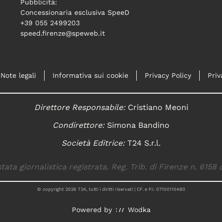
Pubblicità:
Concessionaria esclusiva SpeeD
+39 055 2499203
speed.firenze@speweb.it
Note legali
Informativa sui cookie
Privacy Policy
Priv
Direttore Responsabile:
Cristiano Meoni
Condirettore:
Simona Bandino
Società Editrice:
T24 S.r.l.
tata giornalistica registrata. Reg. Trib. di Firenze n. 6158 
© copyright
2026
T24, tutti i diritti riservati | CF. e P.I. 07100110480
Powered by
Wodka