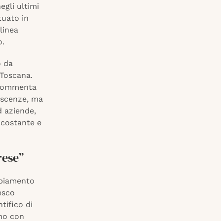
egli ultimi
tuato in
linea
o.
o da
Toscana.
– commenta
noscenze, ma
d aziende,
 costante e
rese”
mbiamento
esco
tifico di
emo con