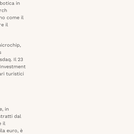
obotica in
arch
ino come il
e il
microchip,
s
daq. Il 23
 Investment
i turistici
, in
tratti dal
 il
la euro, è