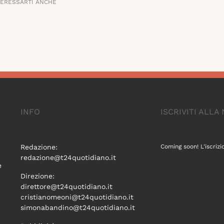
TERESSARTI ANCHE
INFO
ISCRIVITI ALL
Redazione:
Coming soon! L'iscrizi
redazione@t24quotidiano.it
e
Direzione:
direttore@t24quotidiano.it
cristianomeoni@t24quotidiano.it
simonabandino@t24quotidiano.it