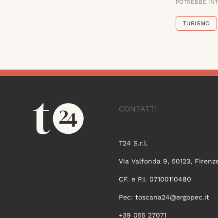
POTREBBE IN
TURISMO
CONTATTI
T24 S.r.l.
Via Valfonda 9, 50123, Firenz
CF. e P.I. 07100110480
Pec:
toscana24@ergopec.it
+39 055 27071