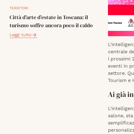
TERRITORI
Città d’arte d’estate in Toscana: il
turismo soffre ancora poco il caldo
Leggi tutto
L’intelligen
centrale de
i prossimi 
eventi in p
settore. Qu
Tourism e H
Ai già i
L’intellige
salone, sta
semplificaz
personalizz