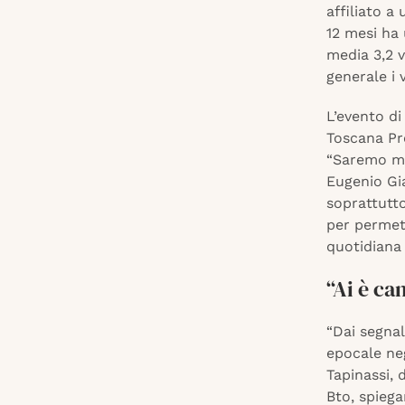
affiliato a
12 mesi ha 
media 3,2 v
generale i 
L’evento d
Toscana Pr
“Saremo mo
Eugenio Gia
soprattutto
per permet
quotidiana 
“Ai è ca
“Dai segna
epocale ne
Tapinassi, 
Bto, spiega