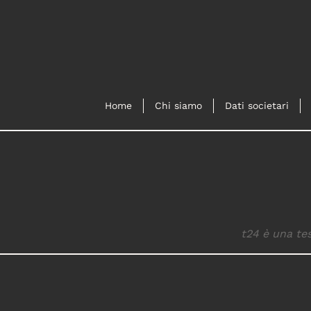
Home
Chi siamo
Dati societari
t24 è una tes