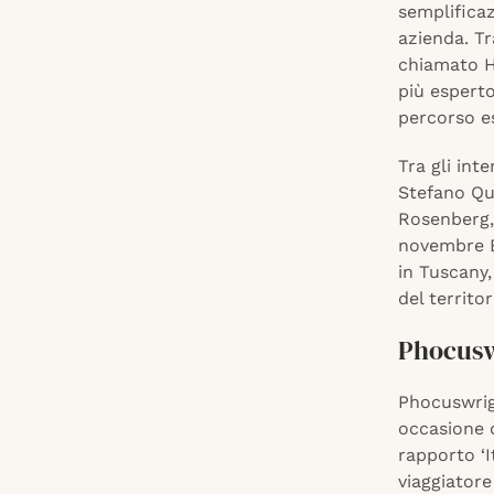
semplificaz
azienda. Tr
chiamato Hy
più esperto
percorso es
Tra gli int
Stefano Qui
Rosenberg, 
novembre Bt
in Tuscany,
del territo
Phocuswr
Phocuswrigh
occasione d
rapporto ‘I
viaggiatore