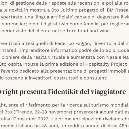
ioni di gestione delle risposte alle recensioni e poi alla r
a le novità in mostra a Bto l’ultimo progetto di IBM Rese
pertaste, una ‘lingua artificiale’ capace di degustare il v
 sommelier; e poi i digital twin come Amelia, per migliorar
perienziale del cliente nel settore food and wine.
erventi più attesi quelli di Federico Faggin, l’inventore del 
ntarelli, imprenditore informatico padre dello Spid, Loui
pioniere della realtà virtuale e aumentata con Nasa e Nas
o ospita inoltre la prima edizione di Hospitality Project
 l’evento dedicato alla presentazione di progetti immobiliar
rio toscano a investitori, costruttori e consulenti.
ight presenta l’identikit del viaggiatore
t, ente di riferimento per la ricerca sul turismo mondiale
i Bto (Firenze, 22-23 novembre) presenterà alcuni dati es
talian Consumer 2023’. Le prime anticipazioni rivelano che
 medio italiano ha 48 anni, un reddito annuo di circa 45mi