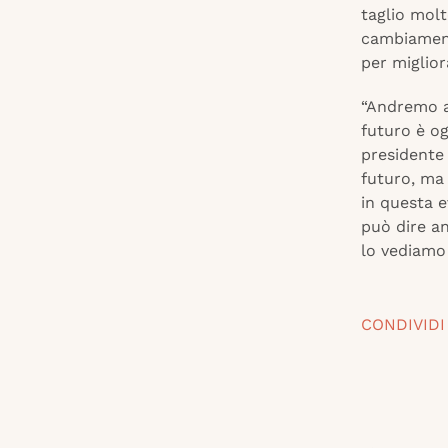
taglio molt
cambiament
per migliora
“Andremo al
futuro è og
presidente 
futuro, ma 
in questa e
può dire an
lo vediamo t
CONDIVIDI