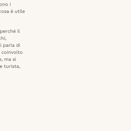
ono i
osa è utile
perché il
hi,
 parla di
è coinvolto
, ma si
 turista,