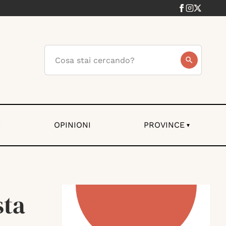
I
OPINIONI
PROVINCE
▾
sta