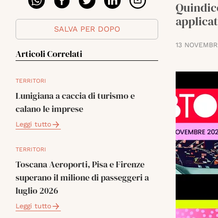
Quindice
applicat
SALVA PER DOPO
13 NOVEMBR
Articoli Correlati
TERRITORI
Lunigiana a caccia di turismo e
calano le imprese
Leggi tutto
TERRITORI
Toscana Aeroporti, Pisa e Firenze
superano il milione di passeggeri a
luglio 2026
Leggi tutto