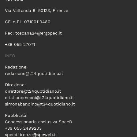
Via Valfonda 9, 50123, Firenze
CF. e P.I. 07100110480
Pec:
toscana24@ergopec.it
+39 055 27071
INFO
Redazione:
redazione@t24quotidiano.it
Direzione:
direttore@t24quotidiano.it
cristianomeoni@t24quotidiano.it
simonabandino@t24quotidiano.it
Pubblicità:
Concessionaria esclusiva SpeeD
+39 055 2499203
speed.firenze@speweb.it