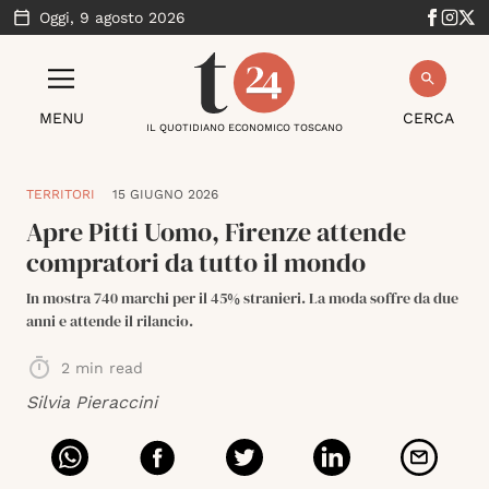
Oggi,
9 agosto 2026
MENU
CERCA
IL QUOTIDIANO ECONOMICO TOSCANO
TERRITORI
15 GIUGNO 2026
Apre Pitti Uomo, Firenze attende
compratori da tutto il mondo
In mostra 740 marchi per il 45% stranieri. La moda soffre da due
anni e attende il rilancio.
2
min read
Silvia Pieraccini