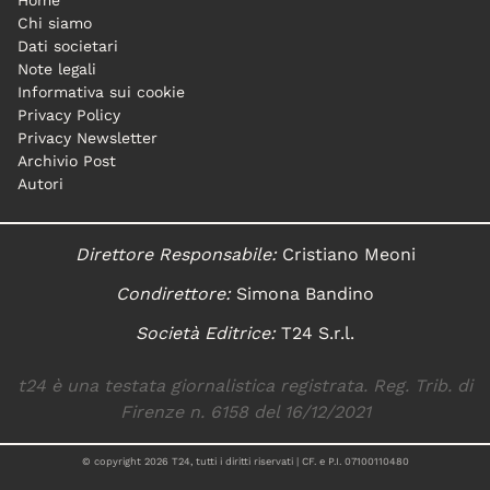
Chi siamo
Dati societari
Note legali
Informativa sui cookie
Privacy Policy
Privacy Newsletter
Archivio Post
Autori
Direttore Responsabile:
Cristiano Meoni
Condirettore:
Simona Bandino
Società Editrice:
T24 S.r.l.
t24 è una testata giornalistica registrata. Reg. Trib. di
Firenze n. 6158 del 16/12/2021
© copyright
2026
T24, tutti i diritti riservati | CF. e P.I. 07100110480