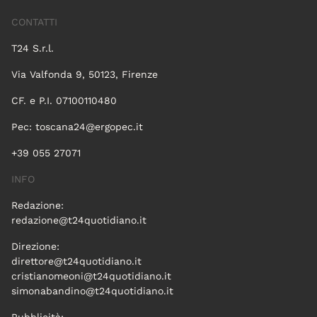
CONTATTI
T24 S.r.l.
Via Valfonda 9, 50123, Firenze
CF. e P.I. 07100110480
Pec:
toscana24@ergopec.it
+39 055 27071
INFO
Redazione:
redazione@t24quotidiano.it
Direzione:
direttore@t24quotidiano.it
cristianomeoni@t24quotidiano.it
simonabandino@t24quotidiano.it
Pubblicità: