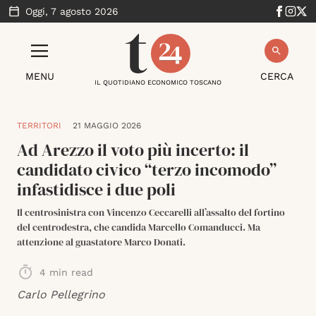
Oggi,
7 agosto 2026
MENU
CERCA
IL QUOTIDIANO ECONOMICO TOSCANO
TERRITORI
21 MAGGIO 2026
Ad Arezzo il voto più incerto: il
candidato civico “terzo incomodo”
infastidisce i due poli
Il centrosinistra con Vincenzo Ceccarelli all’assalto del fortino
del centrodestra, che candida Marcello Comanducci. Ma
attenzione al guastatore Marco Donati.
4
min read
Carlo Pellegrino