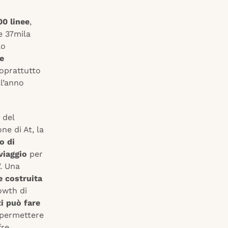
00 linee
,
e 37mila
lo
 e
soprattutto
ll’anno
 del
e di At, la
o di
viaggio
per
”. Una
e costruita
owth di
i può fare
permettere
fre