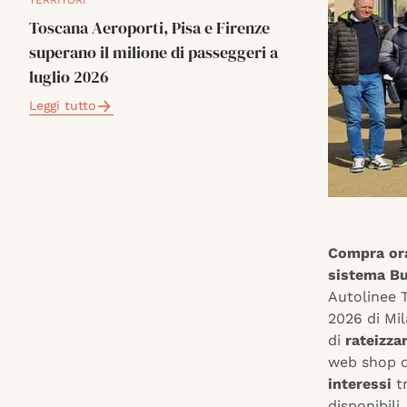
TERRITORI
Toscana Aeroporti, Pisa e Firenze
superano il milione di passeggeri a
luglio 2026
Leggi tutto
Compra ora
sistema Bu
Autolinee 
2026 di Mil
di
rateizza
web shop di
interessi
tr
disponibili.