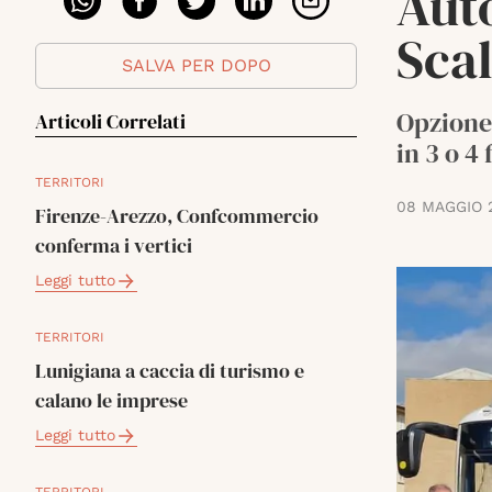
Aut
Sca
SALVA PER DOPO
Opzione 
Articoli Correlati
in 3 o 4
TERRITORI
08 MAGGIO 
Firenze-Arezzo, Confcommercio
conferma i vertici
Leggi tutto
TERRITORI
Lunigiana a caccia di turismo e
calano le imprese
Leggi tutto