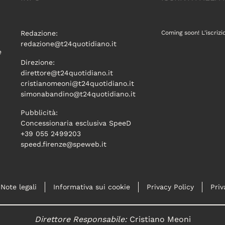
Redazione:
Coming soon! L'iscrizi
redazione@t24quotidiano.it
e
Direzione:
direttore@t24quotidiano.it
cristianomeoni@t24quotidiano.it
simonabandino@t24quotidiano.it
Pubblicità:
Concessionaria esclusiva SpeeD
+39 055 2499203
speed.firenze@speweb.it
Note legali
Informativa sui cookie
Privacy Policy
Priv
Direttore Responsabile:
Cristiano Meoni