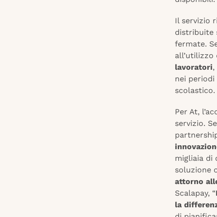
Il servizio
distribuite
fermate. S
all’utilizz
lavoratori
,
nei periodi
scolastico.
Per At, l’a
servizio. 
partnershi
innovazione
migliaia di
soluzione c
attorno all
Scalapay, “
la differen
di pianific