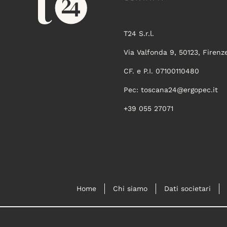
T24 S.r.l.
Via Valfonda 9, 50123, Firenz
CF. e P.I. 07100110480
Pec:
toscana24@ergopec.it
+39 055 27071
Home
Chi siamo
Dati societari