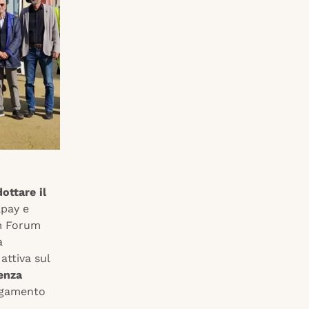
ottare il
pay e
m Forum
à
 attiva sul
senza
pagamento