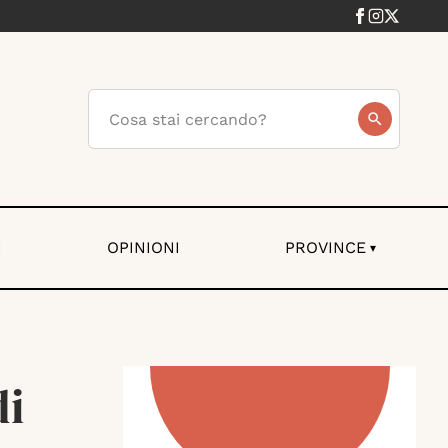
I
OPINIONI
PROVINCE
▾
di