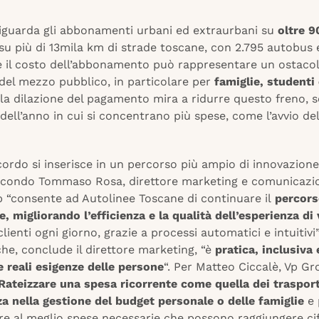
 riguarda gli abbonamenti urbani ed extraurbani su
oltre 9
 su più di 13mila km di strade toscane, con 2.795 autobus 
e il costo dell’abbonamento può rappresentare un ostaco
o del mezzo pubblico, in particolare per
famiglie, studenti
 la dilazione del pagamento mira a ridurre questo freno, 
 dell’anno in cui si concentrano più spese, come l’avvio de
ccordo si inserisce in un percorso più ampio di innovazione
Secondo Tommaso Rosa, direttore marketing e comunicazion
p “consente ad Autolinee Toscane di continuare il
percors
, migliorando l’efficienza e la qualità dell’esperienza di 
 clienti ogni giorno, grazie a processi automatici e intuitivi
he, conclude il direttore marketing, “è
pratica, inclusiva 
e reali esigenze delle persone
“. Per Matteo Ciccalè, Vp Gr
Rateizzare una spesa ricorrente come quella dei trasport
za nella gestione del budget personale o delle famiglie
e 
are al meglio spese necessarie che possono raggiungere ci