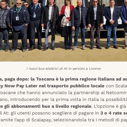
I nuovi bus elettrici di At in servizio a Livorno
, paga dopo: la Toscana è la prima regione italiana ad ad
y Now Pay Later nel trasporto pubblico locale
con Scala
Toscane che hanno annunciato la partnership al Netcom
ano, introducendo per la prima volta in Italia la possibilit
re gli abbonamenti bus a livello regionale
. L’opzione è già
 At: gli utenti possono scegliere di pagare in
3 o 4 rate 
amite l’app di Scalapay, selezionandola tra i metodi di 